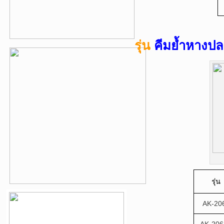
รุ่น
คีมย้ำหางปลา
รุ่น
AK-20