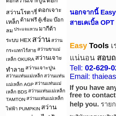
ดอก
ดอกสว่านเจาะปูน
ดอกเจาะ
นอกจากนี้ Easy 
สว่านโรตารี่
ด้ามฟรี
บ๊อก
ตู้เชื่อม
เหล็ก
สายเคเบิ้ล OPT 
มากีต้า
ประแจแหวน
ลม
สว่าน
ระบบ HEX
สว่าน
Easy
Tools
เ
สว่านขาแม่
กระแทกไร้สาย
แน่นอน
สอบถา
สว่านเจาะ
เหล็ก OKURA
Tell:
02-629-0
สว่านเจาะปูน
ทำลาย
Email: thaie
สว่านแท่นแม่เหล็ก
สว่านแท่น
สว่านแท่นแม่
แม่เหล็ก AGP
If you have an
สว่านแท่นแม่เหล็ก
เหล็ก BDS
free to contac
สว่านแท่นแม่เหล็ก
TAMTON
help you.
ราย
สว่าน
ไฟฟ้า PUMPKIN