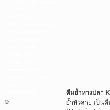
F. เครื่องเชื่อม ชุดตัดก๊าซ และอุปกรณ์
G. เครื่องมือช่าง
H. อุปกรณ์ตัด ขัด เจียร
I. อุปกรณ์เจาะ ดอกสว่าน ต๊าป กลึง
J. เครื่องมือทำความสะอาด
K. กาว ซิลลิโคน เทป น้ำยา
L. อุปกรณ์ไฮโดรลิค
เครื่องมือการเกษตร
เครื่องมือช่างยนต์-อู่
เครื่องมือวัดเฉพาะทาง
เครื่องมือวัดและอุปกรณ์ไฟฟ้า
อุปกรณ์เสริม
คีมย้ำหางปลา 
บริการรับเจาะคอริ่ง
ย้ำหัวสาย เป็น