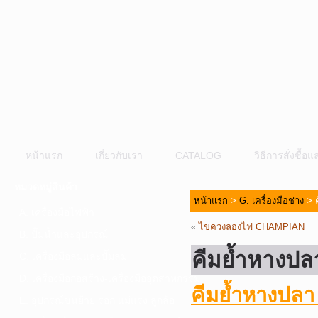
หน้าแรก
เกี่ยวกับเรา
CATALOG
วิธีการสั่งซื้
หมวดหมู่สินค้า
หน้าแรก
>
G. เครื่องมือช่าง
> 
A. เครื่องมือไฟฟ้า
«
ไขควงลองไฟ CHAMPIAN
B. ปั๊มน้ำและอุปกรณ์
คีมย้ำหางป
C. เครื่องมือลมและปั๊มลม
D. เครื่องมือก่อสร้าง-เครื่องมืออุตสาหกรรม
คีมย้ำหางป
E. อุปกรณ์ขนย้าย รอก แม่แรง ลูกล้อ