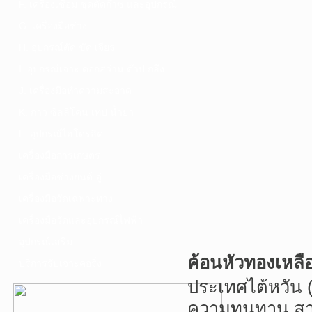
F. เครื่องเชื่อม ชุดตัดก๊าซ และอุปกรณ์
G. เครื่องมือช่าง
H. อุปกรณ์ตัด ขัด เจียร
I. อุปกรณ์เจาะ ดอกสว่าน ต๊าป กลึง
J. เครื่องมือทำความสะอาด
K. กาว ซิลลิโคน เทป น้ำยา
L. อุปกรณ์ไฮโดรลิค
เครื่องมือการเกษตร
เครื่องมือช่างยนต์-อู่
เครื่องมือวัดเฉพาะทาง
เครื่องมือวัดและอุปกรณ์ไฟฟ้า
อุปกรณ์เสริม
ค้อนหัวทองเหล
บริการรับเจาะคอริ่ง
ประเทศไต้หวัน 
ความทนทาน สา