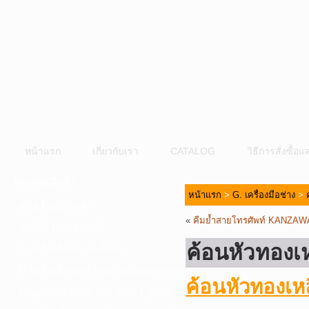
หน้าแรก
เกี่ยวกับเรา
CATALOG
วิธีการสั่งซื้
หมวดหมู่สินค้า
หน้าแรก
>
G. เครื่องมือช่าง
>
A. เครื่องมือไฟฟ้า
«
คีมย้ำสายโทรศัพท์ KANZAW
B. ปั๊มน้ำและอุปกรณ์
ค้อนหัวทอง
C. เครื่องมือลมและปั๊มลม
D. เครื่องมือก่อสร้าง-เครื่องมืออุตสาหกรรม
ค้อนหัวทองเ
E. อุปกรณ์ขนย้าย รอก แม่แรง ลูกล้อ