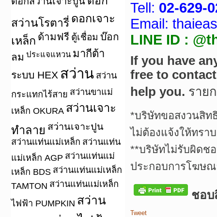
ดอก
ดอกสว่านเจาะปูน
Tell:
02-629-0
ดอกเจาะ
Email: thaie
สว่านโรตารี่
ด้ามฟรี
บ๊อก
ตู้เชื่อม
LINE ID : @t
เหล็ก
มากีต้า
ประแจแหวน
ลม
If you have an
สว่าน
free to contac
ระบบ HEX
สว่าน
help you.
ราย
สว่านขาแม่
กระแทกไร้สาย
สว่านเจาะ
เหล็ก OKURA
*บริษัทขอสงวนสิทธ
สว่านเจาะปูน
ทำลาย
ไม่ต้องแจ้งให้ทราบ
สว่านแท่นแม่เหล็ก
สว่านแท่น
**บริษัทไม่รับผิดช
สว่านแท่นแม่
แม่เหล็ก AGP
ประกอบการโฆษณาเ
สว่านแท่นแม่เหล็ก
เหล็ก BDS
สว่านแท่นแม่เหล็ก
TAMTON
ชอบสิ
สว่าน
ไฟฟ้า PUMPKIN
Tweet