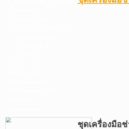
F. เครื่องเชื่อม ชุดตัดก๊าซ และอุปกรณ์
G. เครื่องมือช่าง
H. อุปกรณ์ตัด ขัด เจียร
I. อุปกรณ์เจาะ ดอกสว่าน ต๊าป กลึง
J. เครื่องมือทำความสะอาด
K. กาว ซิลลิโคน เทป น้ำยา
L. อุปกรณ์ไฮโดรลิค
เครื่องมือการเกษตร
เครื่องมือช่างยนต์-อู่
เครื่องมือวัดเฉพาะทาง
เครื่องมือวัดและอุปกรณ์ไฟฟ้า
อุปกรณ์เสริม
บริการรับเจาะคอริ่ง
ชุดเครื่องมือ