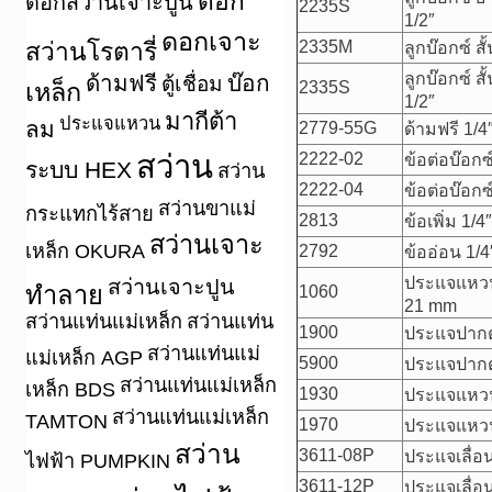
ดอก
ดอกสว่านเจาะปูน
2235S
1/2″
ดอกเจาะ
สว่านโรตารี่
2335M
ลูกบ๊อกซ์ สั
ลูกบ๊อกซ์ สั
ด้ามฟรี
บ๊อก
ตู้เชื่อม
เหล็ก
2335S
1/2″
มากีต้า
ประแจแหวน
ลม
2779-55G
ด้ามฟรี 1/4
สว่าน
2222-02
ข้อต่อบ๊อกซ
ระบบ HEX
สว่าน
2222-04
ข้อต่อบ๊อกซ
สว่านขาแม่
กระแทกไร้สาย
2813
ข้อเพิ่ม 1/
สว่านเจาะ
เหล็ก OKURA
2792
ข้ออ่อน 1/4
ประแจแหวนข้
สว่านเจาะปูน
ทำลาย
1060
21 mm
สว่านแท่นแม่เหล็ก
สว่านแท่น
1900
ประแจปากต
สว่านแท่นแม่
แม่เหล็ก AGP
5900
ประแจปากตา
สว่านแท่นแม่เหล็ก
เหล็ก BDS
1930
ประแจแหวน
สว่านแท่นแม่เหล็ก
TAMTON
1970
ประแจแหวน
สว่าน
3611-08P
ประแจเลื่อ
ไฟฟ้า PUMPKIN
3611-12P
ประแจเลื่อ