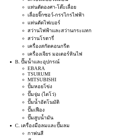
แท่นตัดองศา-โต๊ะเลื่อย
เลื่อยจิ๊กซอว์-กรรไกรไฟฟ้า
แท่นตัดไฟเบอร์
สว่านไฟฟ้าและสว่านกระแทก
สว่านโรตารี่
เครื่องสกัดคอนกรีต
เครื่องเจียร มอเตอร์หินไฟ
B. ปั๊มน้ำและอุปกรณ์
EBARA
TSURUMI
MITSUBISHI
ปั้มหอยโข่ง
ปั๊มจุ่ม (ไดโว่)
ปั๊มน้ำอัตโนมัติ
ปั๊มเฟือง
ปั๊มสูบน้ำมัน
C. เครื่องมือลมและปั๊มลม
กาพ่นสี