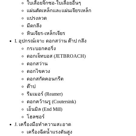
ใบเลื่อยจิ๊กซอ-ใบเลื่อยอื่นๆ
แผ่นตัดเหล็กและแผ่นเจียรเหล็ก
แปรงลวด
มีดกลึง
หินเจียร-เหล็กเจียร
I. อุปกรณ์เจาะ ดอกสว่าน ต๊าป กลึง
กระบอกคอริ่ง
ดอกเจ็ทบอส (JETBROACH)
ดอกสว่าน
ดอกไขควง
ดอกสกัดคอนกรีต
ต๊าป
รีมเมอร์ (Reamer)
ดอกคว้านรู (Coutersink)
เอ็นมิล (End Mill)
โฮลซอร์
J. เครื่องมือทำความสะอาด
เครื่องฉีดน้ำแรงดันสูง