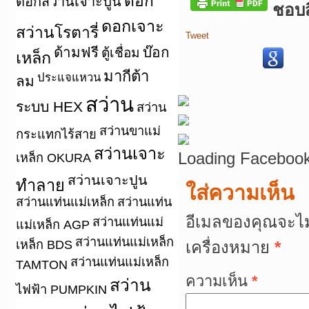
ดอก
ดอกสว่านเจาะปูน
ชอบสิ
ดอกเจาะ
สว่านโรตารี่
Tweet
ด้ามฟรี
บ๊อก
ตู้เชื่อม
เหล็ก
มากีต้า
ประแจแหวน
ลม
สว่าน
ระบบ HEX
สว่าน
สว่านขาแม่
กระแทกไร้สาย
สว่านเจาะ
Loading Facebook
เหล็ก OKURA
สว่านเจาะปูน
ทำลาย
ใส่ความเห็น
สว่านแท่นแม่เหล็ก
สว่านแท่น
อีเมลของคุณจะไม
สว่านแท่นแม่
แม่เหล็ก AGP
สว่านแท่นแม่เหล็ก
เหล็ก BDS
เครื่องหมาย
*
สว่านแท่นแม่เหล็ก
TAMTON
ความเห็น
*
สว่าน
ไฟฟ้า PUMPKIN