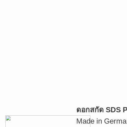
F. เครื่องเชื่อม ชุดตัดก๊าซ และอุปกรณ์
G. เครื่องมือช่าง
H. อุปกรณ์ตัด ขัด เจียร
I. อุปกรณ์เจาะ ดอกสว่าน ต๊าป กลึง
J. เครื่องมือทำความสะอาด
K. กาว ซิลลิโคน เทป น้ำยา
L. อุปกรณ์ไฮโดรลิค
เครื่องมือการเกษตร
เครื่องมือช่างยนต์-อู่
เครื่องมือวัดเฉพาะทาง
เครื่องมือวัดและอุปกรณ์ไฟฟ้า
อุปกรณ์เสริม
บริการรับเจาะคอริ่ง
ดอกสกัด SDS P
Made in Germa