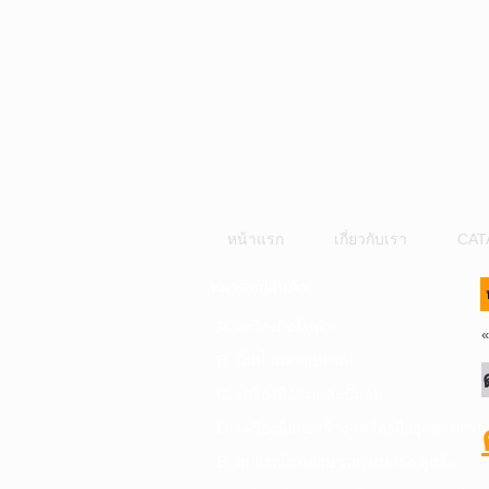
หน้าแรก
เกี่ยวกับเรา
CAT
หมวดหมู่สินค้า
A. เครื่องมือไฟฟ้า
B. ปั๊มน้ำและอุปกรณ์
C. เครื่องมือลมและปั๊มลม
D. เครื่องมือก่อสร้าง-เครื่องมืออุตสาหกรร
E. อุปกรณ์ขนย้าย รอก แม่แรง ลูกล้อ