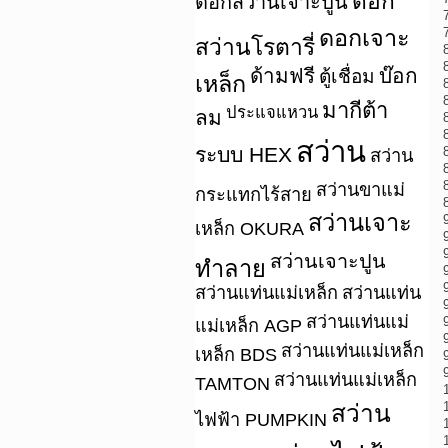
ดอก
ดอกสว่านเจาะปูน
ดอกเจาะ
สว่านโรตารี่
ด้ามฟรี
บ๊อก
ตู้เชื่อม
เหล็ก
มากีต้า
ประแจแหวน
ลม
สว่าน
ระบบ HEX
สว่าน
สว่านขาแม่
กระแทกไร้สาย
สว่านเจาะ
เหล็ก OKURA
สว่านเจาะปูน
ทำลาย
สว่านแท่นแม่เหล็ก
สว่านแท่น
สว่านแท่นแม่
แม่เหล็ก AGP
สว่านแท่นแม่เหล็ก
เหล็ก BDS
สว่านแท่นแม่เหล็ก
TAMTON
สว่าน
ไฟฟ้า PUMPKIN