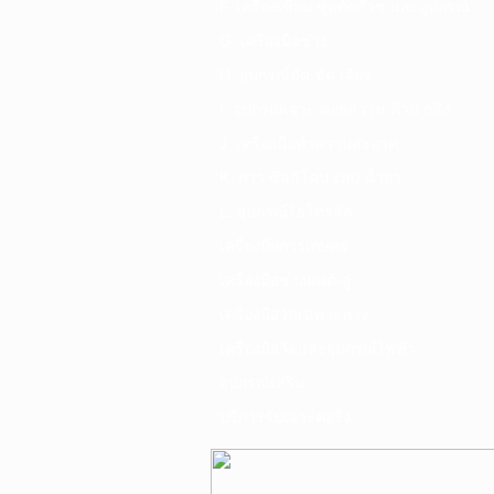
F. เครื่องเชื่อม ชุดตัดก๊าซ และอุปกรณ์
G. เครื่องมือช่าง
H. อุปกรณ์ตัด ขัด เจียร
I. อุปกรณ์เจาะ ดอกสว่าน ต๊าป กลึง
J. เครื่องมือทำความสะอาด
K. กาว ซิลลิโคน เทป น้ำยา
L. อุปกรณ์ไฮโดรลิค
เครื่องมือการเกษตร
เครื่องมือช่างยนต์-อู่
เครื่องมือวัดเฉพาะทาง
เครื่องมือวัดและอุปกรณ์ไฟฟ้า
อุปกรณ์เสริม
บริการรับเจาะคอริ่ง