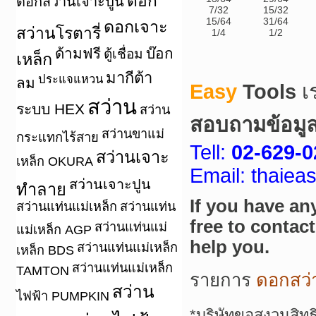
ดอก
ดอกสว่านเจาะปูน
7/32
15/32
15/64
31/64
ดอกเจาะ
สว่านโรตารี่
1/4
1/2
ด้ามฟรี
บ๊อก
ตู้เชื่อม
เหล็ก
มากีต้า
ประแจแหวน
ลม
Easy
Tools
เ
สว่าน
ระบบ HEX
สว่าน
สอบถามข้อมูล/ 
สว่านขาแม่
กระแทกไร้สาย
Tell:
02-629-0
สว่านเจาะ
เหล็ก OKURA
Email: thaie
สว่านเจาะปูน
ทำลาย
If you have an
สว่านแท่นแม่เหล็ก
สว่านแท่น
free to contac
สว่านแท่นแม่
แม่เหล็ก AGP
help you.
สว่านแท่นแม่เหล็ก
เหล็ก BDS
สว่านแท่นแม่เหล็ก
TAMTON
รายการ
ดอกสว่
สว่าน
ไฟฟ้า PUMPKIN
*บริษัทขอสงวนสิทธ