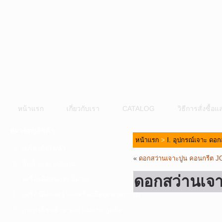
หน้าแรก
เกี่ยวกับเรา
CATALOG
วิธีการสั่งซื้
หมวดหมู่สินค้า
หน้าแรก
>
I. อุปกรณ์เจาะ ดอก
A. เครื่องมือไฟฟ้า
«
ดอกสว่านเจาะปูน คอนกรีต 
B. ปั๊มน้ำและอุปกรณ์
ดอกสว่านเจ
C. เครื่องมือลมและปั๊มลม
D. เครื่องมือก่อสร้าง-เครื่องมืออุตสาหกรรม
E. อุปกรณ์ขนย้าย รอก แม่แรง ลูกล้อ