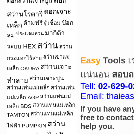
ดอก
ดอกสว่านเจาะปูน
ดอกเจาะ
สว่านโรตารี่
ด้ามฟรี
บ๊อก
ตู้เชื่อม
เหล็ก
มากีต้า
ประแจแหวน
ลม
สว่าน
ระบบ HEX
สว่าน
สว่านขาแม่
กระแทกไร้สาย
Easy
Tools
เ
สว่านเจาะ
เหล็ก OKURA
แน่นอน
สอบถา
สว่านเจาะปูน
ทำลาย
Tell:
02-629-0
สว่านแท่นแม่เหล็ก
สว่านแท่น
Email: thaie
สว่านแท่นแม่
แม่เหล็ก AGP
สว่านแท่นแม่เหล็ก
เหล็ก BDS
If you have an
สว่านแท่นแม่เหล็ก
TAMTON
free to contac
สว่าน
help you.
ไฟฟ้า PUMPKIN