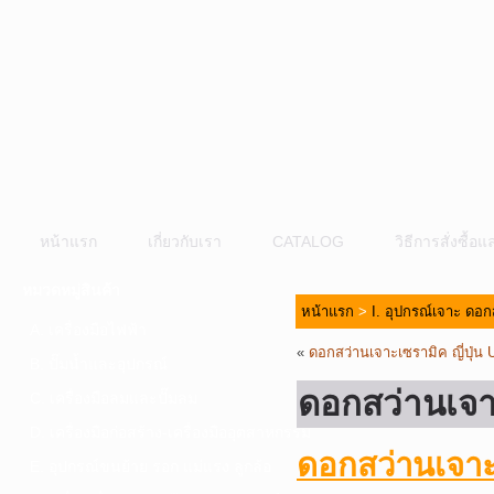
หน้าแรก
เกี่ยวกับเรา
CATALOG
วิธีการสั่งซื้
หมวดหมู่สินค้า
หน้าแรก
>
I. อุปกรณ์เจาะ ดอก
A. เครื่องมือไฟฟ้า
«
ดอกสว่านเจาะเซรามิค ญี่ปุ่น
B. ปั๊มน้ำและอุปกรณ์
ดอกสว่านเจา
C. เครื่องมือลมและปั๊มลม
D. เครื่องมือก่อสร้าง-เครื่องมืออุตสาหกรรม
ดอกสว่านเจาะ
E. อุปกรณ์ขนย้าย รอก แม่แรง ลูกล้อ