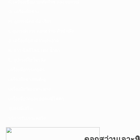
F. เครื่องเชื่อม ชุดตัดก๊าซ และอุปกรณ์
G. เครื่องมือช่าง
H. อุปกรณ์ตัด ขัด เจียร
I. อุปกรณ์เจาะ ดอกสว่าน ต๊าป กลึง
J. เครื่องมือทำความสะอาด
K. กาว ซิลลิโคน เทป น้ำยา
L. อุปกรณ์ไฮโดรลิค
เครื่องมือการเกษตร
เครื่องมือช่างยนต์-อู่
เครื่องมือวัดเฉพาะทาง
เครื่องมือวัดและอุปกรณ์ไฟฟ้า
อุปกรณ์เสริม
บริการรับเจาะคอริ่ง
ดอกสว่านเจาะหิ