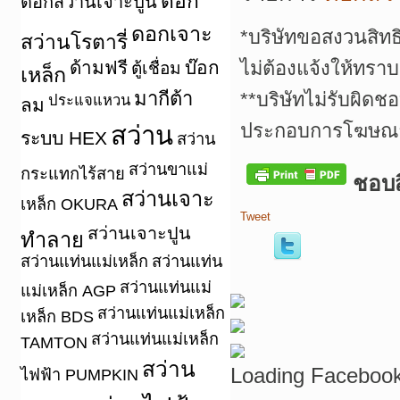
ดอก
ดอกสว่านเจาะปูน
ดอกเจาะ
*บริษัทขอสงวนสิทธ
สว่านโรตารี่
ด้ามฟรี
บ๊อก
ไม่ต้องแจ้งให้ทราบ
ตู้เชื่อม
เหล็ก
มากีต้า
**บริษัทไม่รับผิดช
ประแจแหวน
ลม
ประกอบการโฆษณาเ
สว่าน
ระบบ HEX
สว่าน
สว่านขาแม่
กระแทกไร้สาย
ชอบสิ
สว่านเจาะ
เหล็ก OKURA
Tweet
สว่านเจาะปูน
ทำลาย
สว่านแท่นแม่เหล็ก
สว่านแท่น
สว่านแท่นแม่
แม่เหล็ก AGP
สว่านแท่นแม่เหล็ก
เหล็ก BDS
สว่านแท่นแม่เหล็ก
TAMTON
สว่าน
Loading Facebook
ไฟฟ้า PUMPKIN