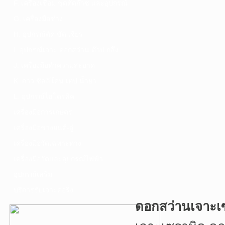
F. เครื่องเชื่อม ชุดตัดก๊าซ และอุปกรณ์
G. เครื่องมือช่าง
H. อุปกรณ์ตัด ขัด เจียร
I. อุปกรณ์เจาะ ดอกสว่าน ต๊าป กลึง
J. เครื่องมือทำความสะอาด
K. กาว ซิลลิโคน เทป น้ำยา
L. อุปกรณ์ไฮโดรลิค
เครื่องมือการเกษตร
เครื่องมือช่างยนต์-อู่
เครื่องมือวัดเฉพาะทาง
เครื่องมือวัดและอุปกรณ์ไฟฟ้า
อุปกรณ์เสริม
บริการรับเจาะคอริ่ง
ดอกสว่านเจาะเซ