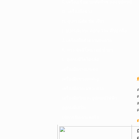
F. เครื่องเชื่อม ชุดตัดก๊าซ และอุปกรณ์
G. เครื่องมือช่าง
H. อุปกรณ์ตัด ขัด เจียร
I. อุปกรณ์เจาะ ดอกสว่าน ต๊าป กลึง
J. เครื่องมือทำความสะอาด
K. กาว ซิลลิโคน เทป น้ำยา
L. อุปกรณ์ไฮโดรลิค
เครื่องมือการเกษตร
เครื่องมือช่างยนต์-อู่
เครื่องมือวัดเฉพาะทาง
ค
เครื่องมือวัดและอุปกรณ์ไฟฟ้า
ส
อุปกรณ์เสริม
บริการรับเจาะคอริ่ง
ม