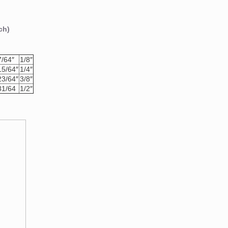
ch)
7/64″
1/8″
15/64″
1/4″
23/64″
3/8″
31/64
1/2″