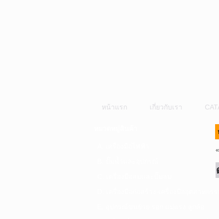
หน้าแรก
เกี่ยวกับเรา
CAT
หมวดหมู่สินค้า
A. เครื่องมือไฟฟ้า
B. ปั๊มน้ำและอุปกรณ์
C. เครื่องมือลมและปั๊มลม
D. เครื่องมือก่อสร้าง-เครื่องมืออุตสาหกรร
E. อุปกรณ์ขนย้าย รอก แม่แรง ลูกล้อ