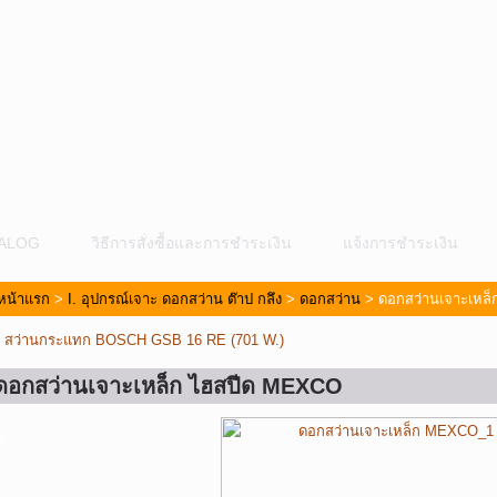
ALOG
วิธีการสั่งซื้อและการชำระเงิน
แจ้งการชำระเงิน
หน้าแรก
>
I. อุปกรณ์เจาะ ดอกสว่าน ต๊าป กลึง
>
ดอกสว่าน
> ดอกสว่านเจาะเหล
«
สว่านกระแทก BOSCH GSB 16 RE (701 W.)
ดอกสว่านเจาะเหล็ก ไฮสปีด MEXCO
ม