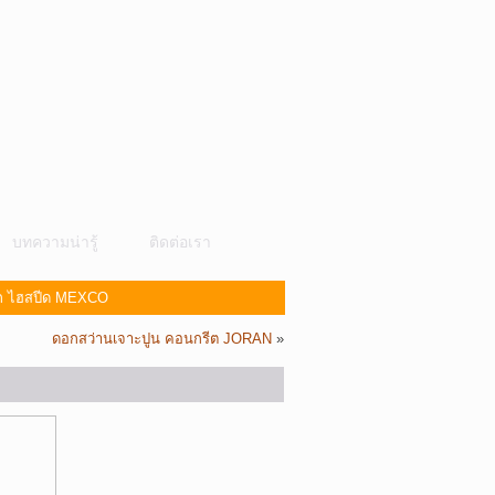
บทความน่ารู้
ติดต่อเรา
็ก ไฮสปีด MEXCO
ดอกสว่านเจาะปูน คอนกรีต JORAN
»