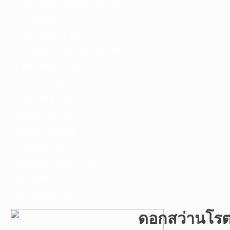
F. เครื่องเชื่อม ชุดตัดก๊าซ และอุปกรณ์
G. เครื่องมือช่าง
H. อุปกรณ์ตัด ขัด เจียร
I. อุปกรณ์เจาะ ดอกสว่าน ต๊าป กลึง
J. เครื่องมือทำความสะอาด
K. กาว ซิลลิโคน เทป น้ำยา
L. อุปกรณ์ไฮโดรลิค
เครื่องมือการเกษตร
เครื่องมือช่างยนต์-อู่
เครื่องมือวัดเฉพาะทาง
เครื่องมือวัดและอุปกรณ์ไฟฟ้า
อุปกรณ์เสริม
บริการรับเจาะคอริ่ง
ดอกสว่านโรต