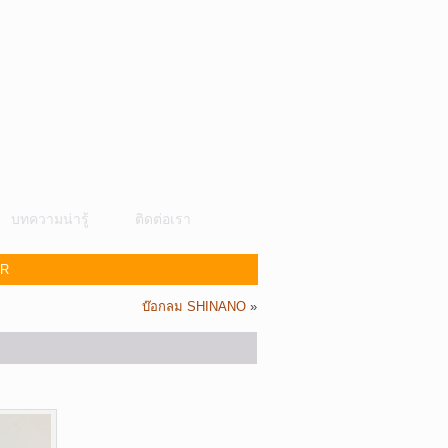
บทความน่ารู้
ติดต่อเรา
ER
บ๊อกลม SHINANO
»