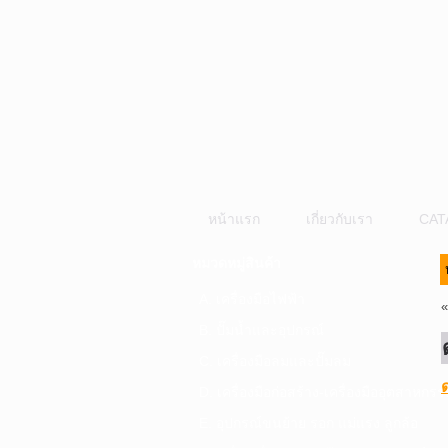
หน้าแรก
เกี่ยวกับเรา
CAT
หมวดหมู่สินค้า
A. เครื่องมือไฟฟ้า
B. ปั๊มน้ำและอุปกรณ์
C. เครื่องมือลมและปั๊มลม
D. เครื่องมือก่อสร้าง-เครื่องมืออุตสาหกรร
E. อุปกรณ์ขนย้าย รอก แม่แรง ลูกล้อ