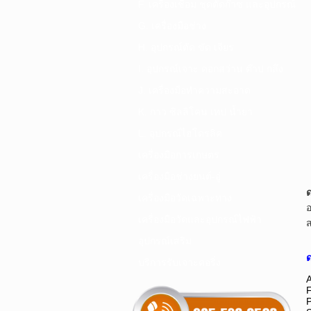
F. เครื่องเชื่อม ชุดตัดก๊าซ และอุปกรณ์
G. เครื่องมือช่าง
H. อุปกรณ์ตัด ขัด เจียร
I. อุปกรณ์เจาะ ดอกสว่าน ต๊าป กลึง
J. เครื่องมือทำความสะอาด
K. กาว ซิลลิโคน เทป น้ำยา
L. อุปกรณ์ไฮโดรลิค
เครื่องมือการเกษตร
เครื่องมือช่างยนต์-อู่
เครื่องมือวัดเฉพาะทาง
อ
เครื่องมือวัดและอุปกรณ์ไฟฟ้า
อุปกรณ์เสริม
บริการรับเจาะคอริ่ง
A
F
P