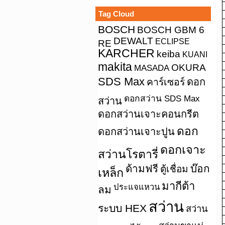
Tag Cloud
BOSCH
BOSCH GBM 6
DEWALT
ECLIPSE
RE
KARCHER
keiba
KUANI
makita
OKURA
MASADA
SDS Max
คาร์เซอร์
ดอก
ดอกสว่าน SDS Max
สว่าน
ดอกสว่านเจาะคอนกรีต
ดอก
ดอกสว่านเจาะปูน
ดอกเจาะ
สว่านโรตารี่
ด้ามฟรี
บ๊อก
ตู้เชื่อม
เหล็ก
มากีต้า
ประแจแหวน
ลม
สว่าน
ระบบ HEX
สว่าน