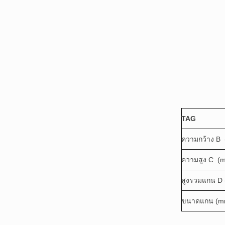
TAG
ความกว้าง B
ความสูง C (
สูงรวมแกน D
ขนาดแกน (m