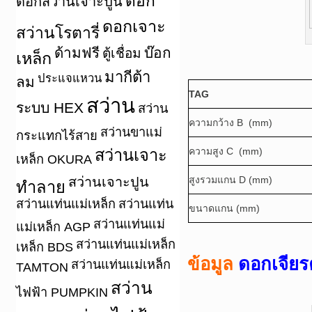
ดอก
ดอกสว่านเจาะปูน
ดอกเจาะ
สว่านโรตารี่
ด้ามฟรี
บ๊อก
ตู้เชื่อม
เหล็ก
มากีต้า
ประแจแหวน
ลม
TAG
สว่าน
ระบบ HEX
สว่าน
ความกว้าง B (mm)
สว่านขาแม่
กระแทกไร้สาย
ความสูง C (mm)
สว่านเจาะ
เหล็ก OKURA
สว่านเจาะปูน
สูงรวมแกน D (mm)
ทำลาย
สว่านแท่นแม่เหล็ก
สว่านแท่น
ขนาดแกน (mm)
สว่านแท่นแม่
แม่เหล็ก AGP
สว่านแท่นแม่เหล็ก
เหล็ก BDS
ข้อมูล
ดอกเจียร
สว่านแท่นแม่เหล็ก
TAMTON
สว่าน
ไฟฟ้า PUMPKIN