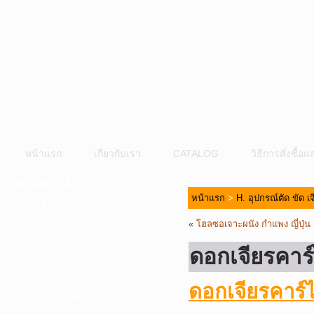
หน้าแรก
เกี่ยวกับเรา
CATALOG
วิธีการสั่งซื้
หมวดหมู่สินค้า
หน้าแรก
>
H. อุปกรณ์ตัด ขัด เ
A. เครื่องมือไฟฟ้า
«
โฮลซอเจาะผนัง กำแพง ญี่ปุ่
B. ปั๊มน้ำและอุปกรณ์
ดอกเจียรคาร
C. เครื่องมือลมและปั๊มลม
D. เครื่องมือก่อสร้าง-เครื่องมืออุตสาหกรรม
ดอกเจียรคาร
E. อุปกรณ์ขนย้าย รอก แม่แรง ลูกล้อ