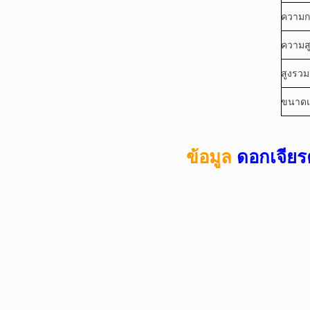
ความก
ความส
สูงรว
ขนาด
ข้อมูล
ดอกเจียร