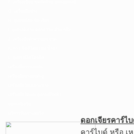
F. เครื่องเชื่อม ชุดตัดก๊าซ และอุปกรณ์
G. เครื่องมือช่าง
H. อุปกรณ์ตัด ขัด เจียร
I. อุปกรณ์เจาะ ดอกสว่าน ต๊าป กลึง
J. เครื่องมือทำความสะอาด
K. กาว ซิลลิโคน เทป น้ำยา
L. อุปกรณ์ไฮโดรลิค
เครื่องมือการเกษตร
เครื่องมือช่างยนต์-อู่
เครื่องมือวัดเฉพาะทาง
เครื่องมือวัดและอุปกรณ์ไฟฟ้า
อุปกรณ์เสริม
บริการรับเจาะคอริ่ง
ดอกเจียรคาร์ไ
คาร์ไบด์ หรือ เ