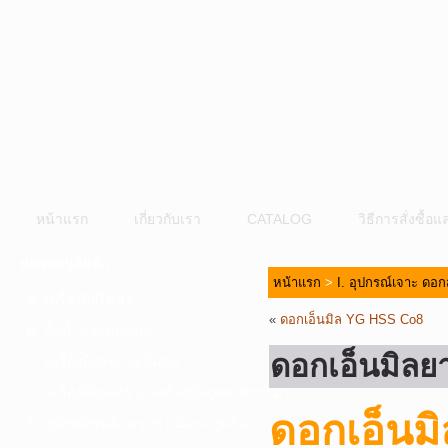
หน้าแรก
เกี่ยวกับเรา
CATALOG
วิธีการสั่งซื้
หมวดหมู่สินค้า
หน้าแรก
>
I. อุปกรณ์เจาะ ดอก
A. เครื่องมือไฟฟ้า
«
ดอกเอ็นมิล YG HSS Co8
B. ปั๊มน้ำและอุปกรณ์
ดอกเอ็นมิลย
C. เครื่องมือลมและปั๊มลม
D. เครื่องมือก่อสร้าง-เครื่องมืออุตสาหกรรม
ดอกเอ็นม
E. อุปกรณ์ขนย้าย รอก แม่แรง ลูกล้อ