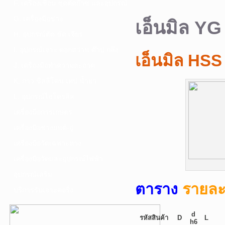
F. เครื่องเชื่อม ชุดตัดก๊าซ และอุปกรณ์
G. เครื่องมือช่าง
เอ็นมิล YG
H. อุปกรณ์ตัด ขัด เจียร
I. อุปกรณ์เจาะ ดอกสว่าน ต๊าป กลึง
เอ็นมิล HSS
J. เครื่องมือทำความสะอาด
K. กาว ซิลลิโคน เทป น้ำยา
L. อุปกรณ์ไฮโดรลิค
เครื่องมือการเกษตร
เครื่องมือช่างยนต์-อู่
เครื่องมือวัดเฉพาะทาง
เครื่องมือวัดและอุปกรณ์ไฟฟ้า
อุปกรณ์เสริม
ตาราง
รายละ
บริการรับเจาะคอริ่ง
d
รหัสสินค้า
D
L
h6