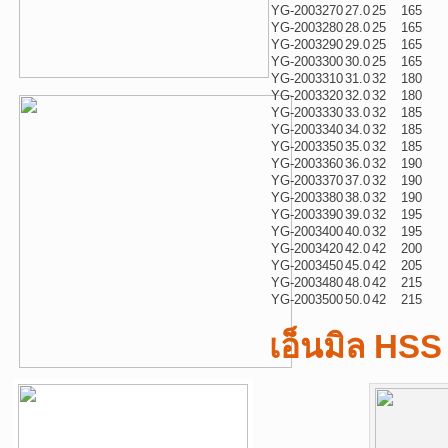
YG-2003270
27.0
25
165
YG-2003280
28.0
25
165
YG-2003290
29.0
25
165
YG-2003300
30.0
25
165
YG-2003310
31.0
32
180
YG-2003320
32.0
32
180
YG-2003330
33.0
32
185
YG-2003340
34.0
32
185
YG-2003350
35.0
32
185
YG-2003360
36.0
32
190
YG-2003370
37.0
32
190
YG-2003380
38.0
32
190
YG-2003390
39.0
32
195
YG-2003400
40.0
32
195
YG-2003420
42.0
42
200
YG-2003450
45.0
42
205
YG-2003480
48.0
42
215
YG-2003500
50.0
42
215
เอ็นมิล HSS