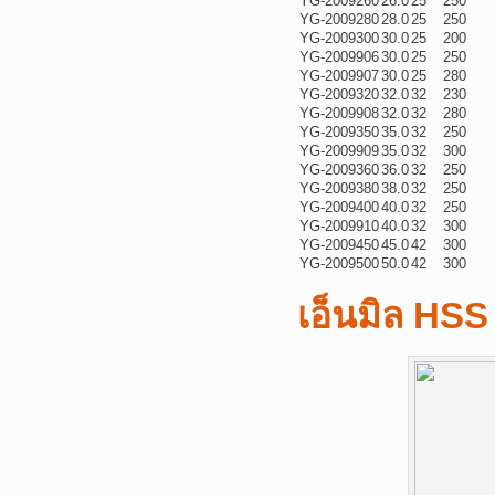
YG-2009260
26.0
25
250
YG-2009280
28.0
25
250
YG-2009300
30.0
25
200
YG-2009906
30.0
25
250
YG-2009907
30.0
25
280
YG-2009320
32.0
32
230
YG-2009908
32.0
32
280
YG-2009350
35.0
32
250
YG-2009909
35.0
32
300
YG-2009360
36.0
32
250
YG-2009380
38.0
32
250
YG-2009400
40.0
32
250
YG-2009910
40.0
32
300
YG-2009450
45.0
42
300
YG-2009500
50.0
42
300
เอ็นมิล HSS