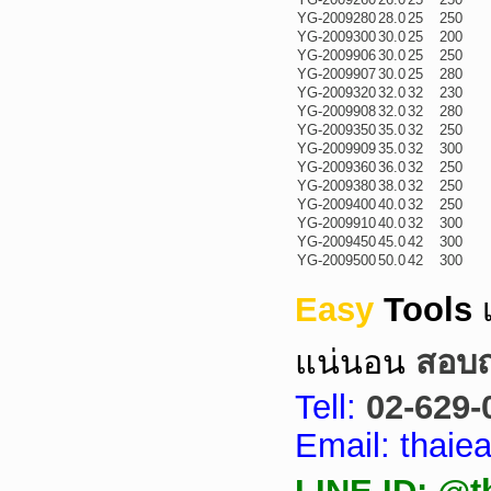
YG-2009280
28.0
25
250
YG-2009300
30.0
25
200
YG-2009906
30.0
25
250
YG-2009907
30.0
25
280
YG-2009320
32.0
32
230
YG-2009908
32.0
32
280
YG-2009350
35.0
32
250
YG-2009909
35.0
32
300
YG-2009360
36.0
32
250
YG-2009380
38.0
32
250
YG-2009400
40.0
32
250
YG-2009910
40.0
32
300
YG-2009450
45.0
42
300
YG-2009500
50.0
42
300
Easy
Tools
แน่นอน
สอบถา
Tell:
02-629-
Email: thai