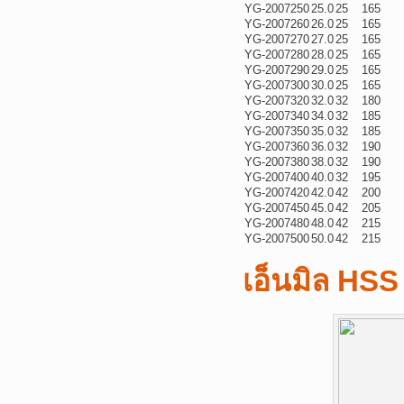
YG-2007250
25.0
25
165
YG-2007260
26.0
25
165
YG-2007270
27.0
25
165
YG-2007280
28.0
25
165
YG-2007290
29.0
25
165
YG-2007300
30.0
25
165
YG-2007320
32.0
32
180
YG-2007340
34.0
32
185
YG-2007350
35.0
32
185
YG-2007360
36.0
32
190
YG-2007380
38.0
32
190
YG-2007400
40.0
32
195
YG-2007420
42.0
42
200
YG-2007450
45.0
42
205
YG-2007480
48.0
42
215
YG-2007500
50.0
42
215
เอ็นมิล HSS