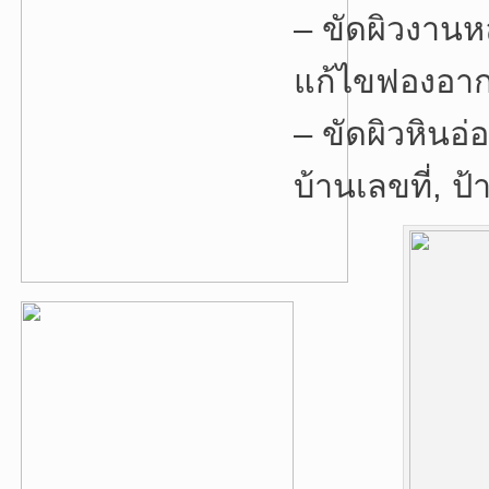
– ขัดผิวงานหล่
แก้ไขฟองอา
– ขัดผิวหินอ่
บ้านเลขที่, ป