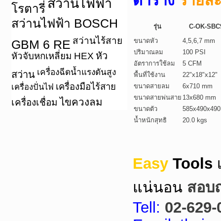
ตาราง
รายละ
สว่านไฟฟ้า
โรตารี่
สว่านไฟฟ้า BOSCH
รุ่น
C-OK-SBC
สว่านไร้สาย
ขนาดหัว
4,5,6,7 mm
GBM 6 RE
ปริมาณลม
100 PSI
หัว
หัวจับหกเหลี่ยม HEX
อัตราการใช้ลม
5 CFM
เครื่องฉีดน้ำแรงดันสูง
สว่าน
พื้นที่ใช้งาน
22"x18"x12"
เครื่องมือไร้สาย
เครื่องปั่นไฟ
ขนาดสายลม
6x710 mm
ขนาดสายพ่นสาย
13x680 mm
ไขควงลม
เครื่องเชื่อม
ขนาดตัว
585x490x49
น้ำหนักสุทธิ
20.0 kgs
Easy
Tools
แน่นอน
สอบถา
Tell:
02-629-