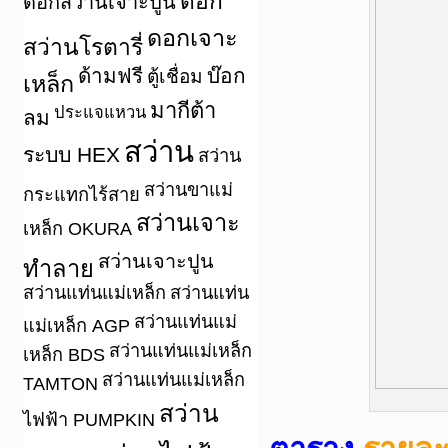
ดอก
ดอกสว่านเจาะปูน
ดอกเจาะ
สว่านโรตารี่
ด้ามฟรี
บ๊อก
ตู้เชื่อม
เหล็ก
มากีต้า
ประแจแหวน
ลม
สว่าน
ระบบ HEX
สว่าน
สว่านขาแม่
กระแทกไร้สาย
สว่านเจาะ
เหล็ก OKURA
สว่านเจาะปูน
ทำลาย
สว่านแท่นแม่เหล็ก
สว่านแท่น
สว่านแท่นแม่
แม่เหล็ก AGP
สว่านแท่นแม่เหล็ก
เหล็ก BDS
สว่านแท่นแม่เหล็ก
TAMTON
สว่าน
ไฟฟ้า PUMPKIN