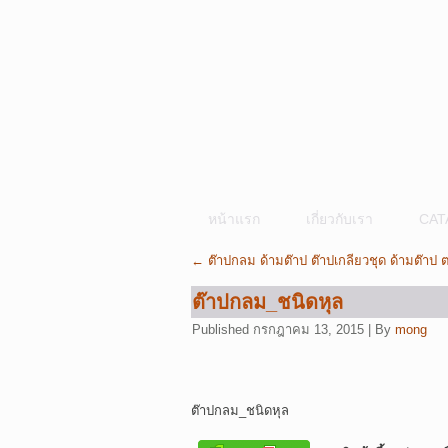
หน้าแรก
เกี่ยวกับเรา
CAT
←
ต๊าปกลม ด้ามต๊าป ต๊าปเกลียวชุด ด้ามต๊าป 
ต๊าปกลม_ชนิดหุล
Published
กรกฎาคม 13, 2015
|
By
mong
ต๊าปกลม_ชนิดหุล