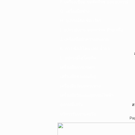
F. เครื่องเชื่อม ชุดตัดก๊าซ และอุปกรณ์
G. เครื่องมือช่าง
H. อุปกรณ์ตัด ขัด เจียร
I. อุปกรณ์เจาะ ดอกสว่าน ต๊าป กลึง
J. เครื่องมือทำความสะอาด
K. กาว ซิลลิโคน เทป น้ำยา
L. อุปกรณ์ไฮโดรลิค
เครื่องมือการเกษตร
เครื่องมือช่างยนต์-อู่
เครื่องมือวัดเฉพาะทาง
เครื่องมือวัดและอุปกรณ์ไฟฟ้า
อุปกรณ์เสริม
ส
บริการรับเจาะคอริ่ง
Pag