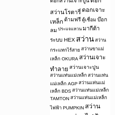
ดอก
ดอกสว่านเจาะปูน
ดอกเจาะ
สว่านโรตารี่
ด้ามฟรี
บ๊อก
ตู้เชื่อม
เหล็ก
มากีต้า
ประแจแหวน
ลม
สว่าน
ระบบ HEX
สว่าน
สว่านขาแม่
กระแทกไร้สาย
สว่านเจาะ
เหล็ก OKURA
สว่านเจาะปูน
ทำลาย
สว่านแท่นแม่เหล็ก
สว่านแท่น
สว่านแท่นแม่
แม่เหล็ก AGP
สว่านแท่นแม่เหล็ก
เหล็ก BDS
สว่านแท่นแม่เหล็ก
TAMTON
สว่าน
ไฟฟ้า PUMPKIN