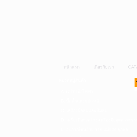
หน้าแรก
เกี่ยวกับเรา
CAT
หมวดหมู่สินค้า
A. เครื่องมือไฟฟ้า
B. ปั๊มน้ำและอุปกรณ์
C. เครื่องมือลมและปั๊มลม
D. เครื่องมือก่อสร้าง-เครื่องมืออุตสาหกรร
E. อุปกรณ์ขนย้าย รอก แม่แรง ลูกล้อ