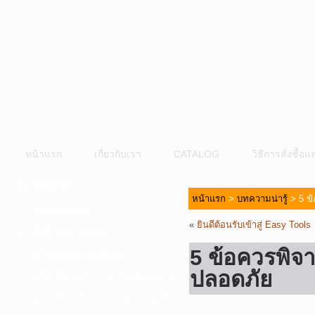
หน้าแรก
เกี่ยวกับเรา
CATALOG
วิธีการสั่งซื้
หมวดหมู่สินค้า
หน้าแรก
>
บทความน่ารู้
> 5 ข้
A. เครื่องมือไฟฟ้า
«
ยินดีต้อนรับเข้าสู่ Easy Tools
B. ปั๊มน้ำและอุปกรณ์
5 ข้อควรพิจา
C. เครื่องมือลมและปั๊มลม
ปลอดภัย
D. เครื่องมือก่อสร้าง-เครื่องมืออุตสาหกรรม
E. อุปกรณ์ขนย้าย รอก แม่แรง ลูกล้อ