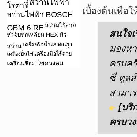
สว่านไฟฟ้า
โรตารี่
เบื้องต้นเพื่
สว่านไฟฟ้า BOSCH
สว่านไร้สาย
GBM 6 RE
สนใจเร
หัว
หัวจับหกเหลี่ยม HEX
เครื่องฉีดน้ำแรงดันสูง
สว่าน
มองหาท
เครื่องมือไร้สาย
เครื่องปั่นไฟ
ครบครั
ไขควงลม
เครื่องเชื่อม
ซี่ ทู
สามารถ
[บริ
ครบวง