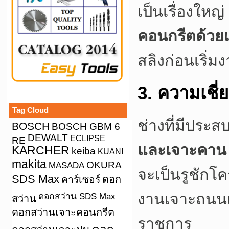
เป็นเรื่องใหญ่
คอนกรีตด้วยเ
สลิงก่อนเริ่
3. ความเชี
Tag Cloud
ช่างที่มีประ
BOSCH
BOSCH GBM 6
DEWALT
ECLIPSE
RE
และเจาะคาน
KARCHER
keiba
KUANI
makita
OKURA
MASADA
จะเป็นรูชักโค
SDS Max
คาร์เซอร์
ดอก
งานเจาะถนน
ดอกสว่าน SDS Max
สว่าน
ดอกสว่านเจาะคอนกรีต
ราชการ