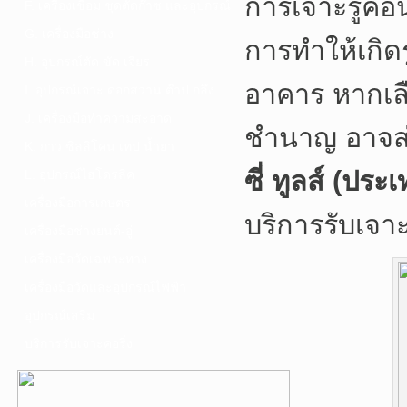
การเจาะรูคอน
F. เครื่องเชื่อม ชุดตัดก๊าซ และอุปกรณ์
G. เครื่องมือช่าง
การทำให้เกิ
H. อุปกรณ์ตัด ขัด เจียร
อาคาร หากเลื
I. อุปกรณ์เจาะ ดอกสว่าน ต๊าป กลึง
J. เครื่องมือทำความสะอาด
ชำนาญ อาจส่ง
K. กาว ซิลลิโคน เทป น้ำยา
ซี่ ทูลส์ (ปร
L. อุปกรณ์ไฮโดรลิค
เครื่องมือการเกษตร
บริการรับเจา
เครื่องมือช่างยนต์-อู่
เครื่องมือวัดเฉพาะทาง
เครื่องมือวัดและอุปกรณ์ไฟฟ้า
อุปกรณ์เสริม
บริการรับเจาะคอริ่ง