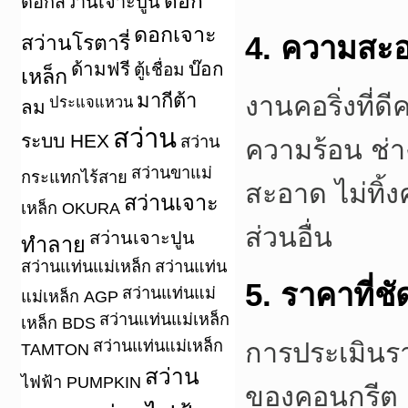
ดอก
ดอกสว่านเจาะปูน
ดอกเจาะ
สว่านโรตารี่
4. ความสะ
ด้ามฟรี
บ๊อก
ตู้เชื่อม
เหล็ก
มากีต้า
งานคอริ่งที่ด
ประแจแหวน
ลม
สว่าน
ระบบ HEX
สว่าน
ความร้อน ช่า
สว่านขาแม่
กระแทกไร้สาย
สะอาด ไม่ทิ้
สว่านเจาะ
เหล็ก OKURA
ส่วนอื่น
สว่านเจาะปูน
ทำลาย
สว่านแท่นแม่เหล็ก
สว่านแท่น
5. ราคาที่
สว่านแท่นแม่
แม่เหล็ก AGP
สว่านแท่นแม่เหล็ก
เหล็ก BDS
สว่านแท่นแม่เหล็ก
การประเมินร
TAMTON
สว่าน
ไฟฟ้า PUMPKIN
ของคอนกรีต ผ