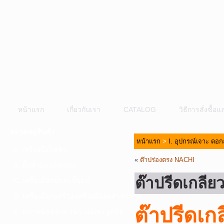
หน้าแรก
เกี่ยวกับเรา
CATALOG
วิธีการสั่งซื้
หมวดหมู่สินค้า
หน้าแรก
>
I. อุปกรณ์เจาะ ดอก
A. เครื่องมือไฟฟ้า
«
ต๊าปร่องตรง NACHI
B. ปั๊มน้ำและอุปกรณ์
ต๊าปรีดเกลี
C. เครื่องมือลมและปั๊มลม
D. เครื่องมือก่อสร้าง-เครื่องมืออุตสาหกรรม
ต๊าปรีดเ
E. อุปกรณ์ขนย้าย รอก แม่แรง ลูกล้อ