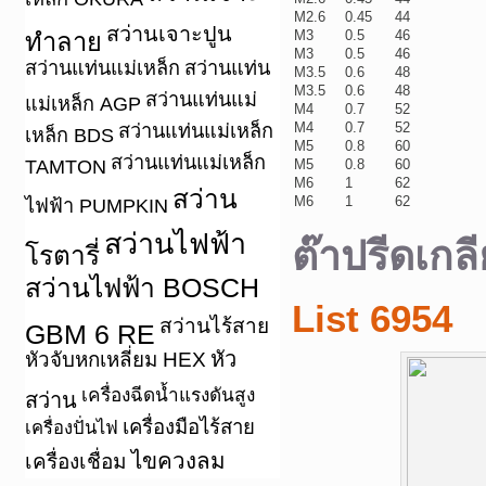
M2.6
0.45
44
สว่านเจาะปูน
M3
0.5
46
ทำลาย
M3
0.5
46
สว่านแท่นแม่เหล็ก
สว่านแท่น
M3.5
0.6
48
M3.5
0.6
48
สว่านแท่นแม่
แม่เหล็ก AGP
M4
0.7
52
M4
0.7
52
สว่านแท่นแม่เหล็ก
เหล็ก BDS
M5
0.8
60
สว่านแท่นแม่เหล็ก
TAMTON
M5
0.8
60
M6
1
62
สว่าน
M6
1
62
ไฟฟ้า PUMPKIN
สว่านไฟฟ้า
ต๊าปรีดเกล
โรตารี่
สว่านไฟฟ้า BOSCH
List 6954
สว่านไร้สาย
GBM 6 RE
หัว
หัวจับหกเหลี่ยม HEX
เครื่องฉีดน้ำแรงดันสูง
สว่าน
เครื่องมือไร้สาย
เครื่องปั่นไฟ
ไขควงลม
เครื่องเชื่อม