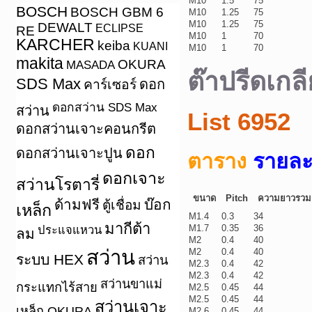
M10
1.5
75
BOSCH
BOSCH GBM 6
M10
1.25
75
M10
1.25
75
DEWALT
ECLIPSE
RE
M10
1
70
KARCHER
keiba
KUANI
M10
1
70
makita
OKURA
MASADA
ต๊าปรีดเกลี
SDS Max
คาร์เซอร์
ดอก
ดอกสว่าน SDS Max
สว่าน
List 6952
ดอกสว่านเจาะคอนกรีต
ดอก
ดอกสว่านเจาะปูน
ตาราง
รายละเ
ดอกเจาะ
สว่านโรตารี่
ขนาด
Pitch
ความยาวรวม
ด้ามฟรี
บ๊อก
ตู้เชื่อม
เหล็ก
M1.4
0.3
34
มากีต้า
M1.7
0.35
36
ประแจแหวน
ลม
M2
0.4
40
สว่าน
M2
0.4
40
ระบบ HEX
สว่าน
M2.3
0.4
42
M2.3
0.4
42
สว่านขาแม่
กระแทกไร้สาย
M2.5
0.45
44
M2.5
0.45
44
สว่านเจาะ
เหล็ก OKURA
M2.6
0.45
44