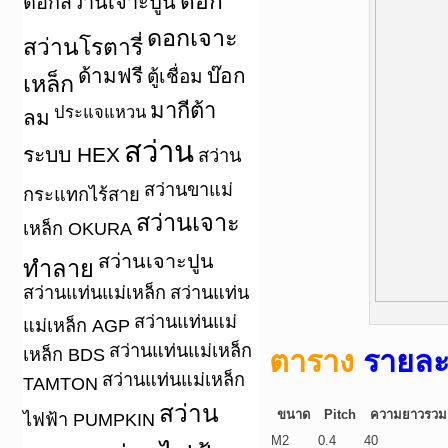
ดอก
ดอกสว่านเจาะปูน
ดอกเจาะ
สว่านโรตารี่
ด้ามฟรี
บ๊อก
ตู้เชื่อม
เหล็ก
มากีต้า
ประแจแหวน
ลม
สว่าน
ระบบ HEX
สว่าน
สว่านขาแม่
กระแทกไร้สาย
สว่านเจาะ
เหล็ก OKURA
สว่านเจาะปูน
ทำลาย
สว่านแท่นแม่เหล็ก
สว่านแท่น
สว่านแท่นแม่
แม่เหล็ก AGP
สว่านแท่นแม่เหล็ก
ตาราง
รายละ
เหล็ก BDS
สว่านแท่นแม่เหล็ก
TAMTON
สว่าน
ขนาด
Pitch
ความยาวรวม
ไฟฟ้า PUMPKIN
M2
0.4
40