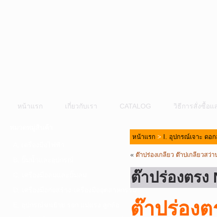
หน้าแรก
เกี่ยวกับเรา
CATALOG
วิธีการสั่งซื้
หมวดหมู่สินค้า
หน้าแรก
>
I. อุปกรณ์เจาะ ดอก
A. เครื่องมือไฟฟ้า
«
ต๊าปร่องเกลียว ต๊าปเกลียวสว่
B. ปั๊มน้ำและอุปกรณ์
ต๊าปร่องตรง
C. เครื่องมือลมและปั๊มลม
D. เครื่องมือก่อสร้าง-เครื่องมืออุตสาหกรรม
ต๊าปร่อง
E. อุปกรณ์ขนย้าย รอก แม่แรง ลูกล้อ