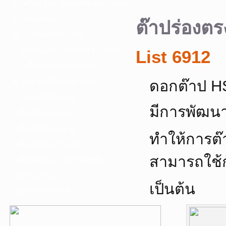
F. เครื่องเชื่อม ชุดตัดก๊าซ และอุปกรณ์
G. เครื่องมือช่าง
ต๊าปร่องต
H. อุปกรณ์ตัด ขัด เจียร
I. อุปกรณ์เจาะ ดอกสว่าน ต๊าป กลึง
List 6912
J. เครื่องมือทำความสะอาด
K. กาว ซิลลิโคน เทป น้ำยา
ดอกต๊าป HS
L. อุปกรณ์ไฮโดรลิค
มีการพัฒน
เครื่องมือการเกษตร
เครื่องมือช่างยนต์-อู่
ทำให้การต๊
เครื่องมือวัดเฉพาะทาง
สามารถใช้ก
เครื่องมือวัดและอุปกรณ์ไฟฟ้า
อุปกรณ์เสริม
เป็นต้น
บริการรับเจาะคอริ่ง