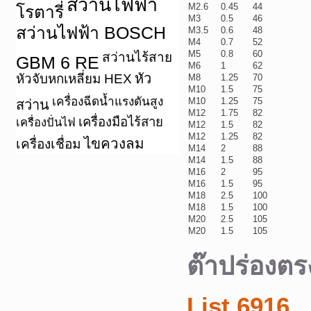
สว่านไฟฟ้า
M2.6
0.45
44
โรตารี่
M3
0.5
46
สว่านไฟฟ้า BOSCH
M3.5
0.6
48
M4
0.7
52
M5
0.8
60
สว่านไร้สาย
GBM 6 RE
M6
1
62
หัว
หัวจับหกเหลี่ยม HEX
M8
1.25
70
M10
1.5
75
เครื่องฉีดน้ำแรงดันสูง
M10
1.25
75
สว่าน
M12
1.75
82
เครื่องมือไร้สาย
เครื่องปั่นไฟ
M12
1.5
82
M12
1.25
82
ไขควงลม
เครื่องเชื่อม
M14
2
88
M14
1.5
88
M16
2
95
M16
1.5
95
M18
2.5
100
M18
1.5
100
M20
2.5
105
M20
1.5
105
ต๊าปร่อง
List 6916