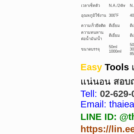
เวลาเซ็ทตัว
N.A./24hr
N.
อุณหภูมิใช้งาน
300 ํF
40
ความเร็วยึดติด
ดีเยี่ยม
ดีเ
ความทนทาน
ดีเยี่ยม
ดีเ
ต่อน้ำมัน/น้ำ
50
50ml
ขนาดบรรจุ
30
1000ml
85
Easy
Tools
แน่นอน
สอบถา
Tell:
02-629-
Email: thai
LINE ID: @t
https://lin.