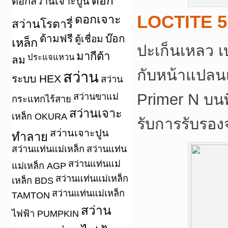
ดอก
ดอกสว่านเจาะปูน
LOCTITE 5
ดอกเจาะ
สว่านโรตารี่
ด้ามฟรี
บ๊อก
ตู้เชื่อม
เหล็ก
ปะเก็นเหลว เ
มากีต้า
ประแจแหวน
ลม
กับหน้าแปลนเ
สว่าน
ระบบ HEX
สว่าน
Primer N บนพื
สว่านขาแม่
กระแทกไร้สาย
สว่านเจาะ
เหล็ก OKURA
รับการรับรอ
สว่านเจาะปูน
ทำลาย
สว่านแท่นแม่เหล็ก
สว่านแท่น
สว่านแท่นแม่
แม่เหล็ก AGP
สว่านแท่นแม่เหล็ก
เหล็ก BDS
สว่านแท่นแม่เหล็ก
TAMTON
สว่าน
ไฟฟ้า PUMPKIN