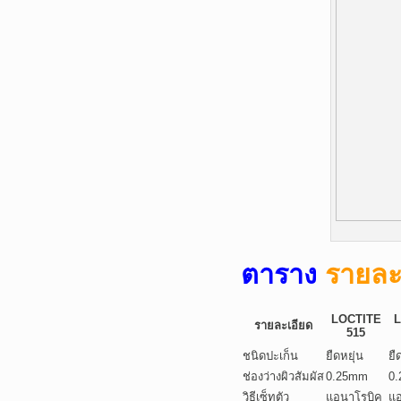
ตาราง
รายละ
LOCTITE
L
รายละเอียด
515
ชนิดปะเก็น
ยืดหยุ่น
ยื
ช่องว่างผิวสัมผัส
0.25mm
0
วิธีเซ็ทตัว
แอนาโรบิค
แอ