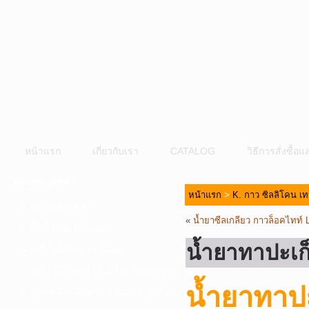
หน้าแรก
เกี่ยวกับเรา
CATALOG
วิธีการสั่งซื้
หมวดหมู่สินค้า
หน้าแรก
>
K. กาว ซิลลิโคน เท
A. เครื่องมือไฟฟ้า
«
น้ำยาซีลเกลียว กาวล็อคไทท์
B. ปั๊มน้ำและอุปกรณ์
น้ำยาทาปะเ
C. เครื่องมือลมและปั๊มลม
D. เครื่องมือก่อสร้าง-เครื่องมืออุตสาหกรรม
น้ำยาทา
E. อุปกรณ์ขนย้าย รอก แม่แรง ลูกล้อ