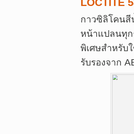
LOCTITE 5
กาวซิลิโคนสี
หน้าแปลนทุกช
พิเศษสำหรับใช
รับรองจาก A