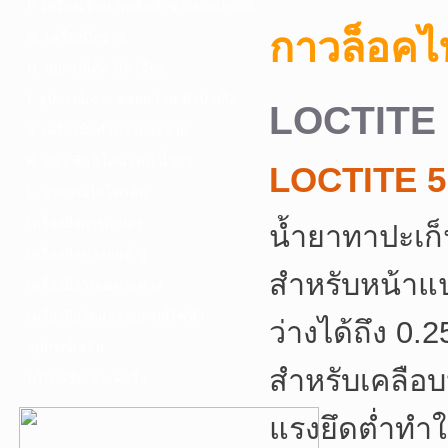
F. เครื่องเชื่อม ชุดตัดก๊าซ และอุปกรณ์
กาวล็อคไ
G. เครื่องมือช่าง
H. อุปกรณ์ตัด ขัด เจียร
I. อุปกรณ์เจาะ ดอกสว่าน ต๊าป กลึง
LOCTITE 
J. เครื่องมือทำความสะอาด
K. กาว ซิลลิโคน เทป น้ำยา
LOCTITE 5
L. อุปกรณ์ไฮโดรลิค
เครื่องมือการเกษตร
น้ำยาทาปะเก็
เครื่องมือช่างยนต์-อู่
สำหรับหน้าแ
เครื่องมือวัดเฉพาะทาง
เครื่องมือวัดและอุปกรณ์ไฟฟ้า
ว่างได้ถึง 0
อุปกรณ์เสริม
สำหรับเคลือบปะ
บริการรับเจาะคอริ่ง
แรงยึดต่ำทำ