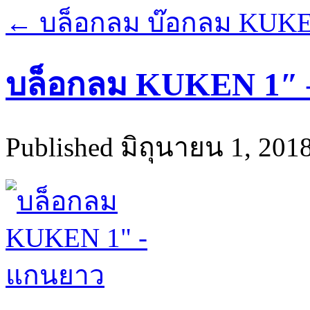
←
บล็อกลม บ๊อกลม KUK
บล็อกลม KUKEN 1″ 
Published
มิถุนายน 1, 201