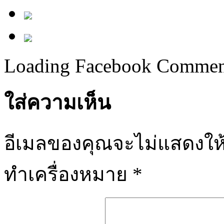
Loading Facebook Comment
ใส่ความเห็น
อีเมลของคุณจะไม่แสดงให้
ทำเครื่องหมาย
*