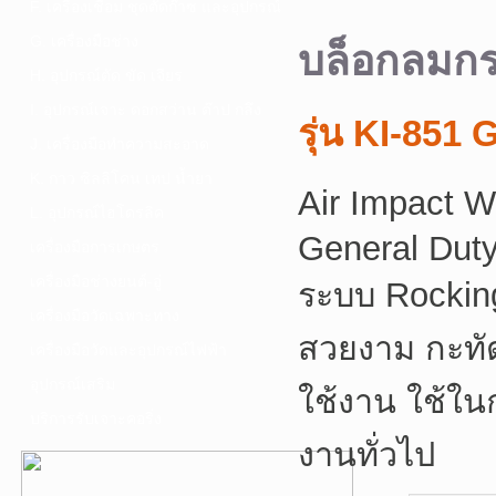
F. เครื่องเชื่อม ชุดตัดก๊าซ และอุปกรณ์
G. เครื่องมือช่าง
บล็อกลมก
H. อุปกรณ์ตัด ขัด เจียร
I. อุปกรณ์เจาะ ดอกสว่าน ต๊าป กลึง
รุ่น KI-851
J. เครื่องมือทำความสะอาด
K. กาว ซิลลิโคน เทป น้ำยา
Air Impact W
L. อุปกรณ์ไฮโดรลิค
General Dut
เครื่องมือการเกษตร
เครื่องมือช่างยนต์-อู่
ระบบ Rocking
เครื่องมือวัดเฉพาะทาง
สวยงาม กะทัดร
เครื่องมือวัดและอุปกรณ์ไฟฟ้า
อุปกรณ์เสริม
ใช้งาน ใช้ใน
บริการรับเจาะคอริ่ง
งานทั่วไป