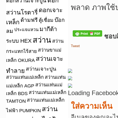
ดอก
ดอกสว่านเจาะปูน
พลาด ภาพใช้
ดอกเจาะ
สว่านโรตารี่
ด้ามฟรี
บ๊อก
ตู้เชื่อม
เหล็ก
มากีต้า
ประแจแหวน
ลม
ชอบสิ
สว่าน
ระบบ HEX
สว่าน
Tweet
สว่านขาแม่
กระแทกไร้สาย
สว่านเจาะ
เหล็ก OKURA
สว่านเจาะปูน
ทำลาย
สว่านแท่นแม่เหล็ก
สว่านแท่น
สว่านแท่นแม่
แม่เหล็ก AGP
Loading Facebook
สว่านแท่นแม่เหล็ก
เหล็ก BDS
สว่านแท่นแม่เหล็ก
TAMTON
ใส่ความเห็น
สว่าน
ไฟฟ้า PUMPKIN
อีเมลของคุณจะไม