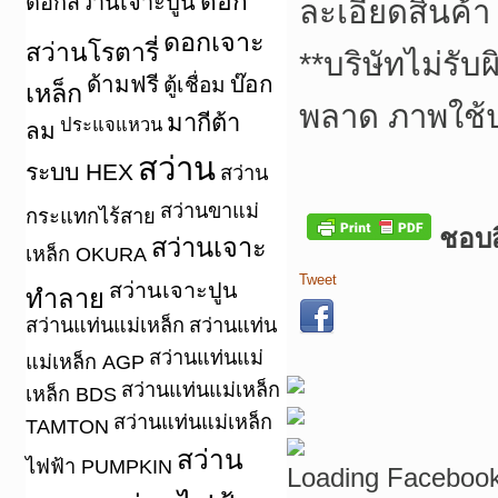
ดอก
ดอกสว่านเจาะปูน
ละเอียดสินค้า
ดอกเจาะ
สว่านโรตารี่
**
บริษัทไม่รับ
ด้ามฟรี
บ๊อก
ตู้เชื่อม
เหล็ก
พลาด ภาพใช้
มากีต้า
ประแจแหวน
ลม
สว่าน
ระบบ HEX
สว่าน
สว่านขาแม่
กระแทกไร้สาย
ชอบสิ
สว่านเจาะ
เหล็ก OKURA
Tweet
สว่านเจาะปูน
ทำลาย
สว่านแท่นแม่เหล็ก
สว่านแท่น
สว่านแท่นแม่
แม่เหล็ก AGP
สว่านแท่นแม่เหล็ก
เหล็ก BDS
สว่านแท่นแม่เหล็ก
TAMTON
สว่าน
ไฟฟ้า PUMPKIN
Loading Facebook