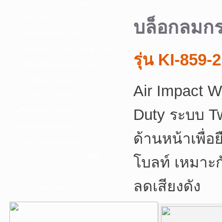
F. เครื่องเชื่อม ชุดตัดก๊าซ และอุปกรณ์
G. เครื่องมือช่าง
บล็อกลมก
H. อุปกรณ์ตัด ขัด เจียร
I. อุปกรณ์เจาะ ดอกสว่าน ต๊าป กลึง
รุ่น KI-859-2
J. เครื่องมือทำความสะอาด
K. กาว ซิลลิโคน เทป น้ำยา
Air Impact 
L. อุปกรณ์ไฮโดรลิค
Duty ระบบ T
เครื่องมือการเกษตร
เครื่องมือช่างยนต์-อู่
ด้านหน้าเพื่
เครื่องมือวัดเฉพาะทาง
เครื่องมือวัดและอุปกรณ์ไฟฟ้า
โบลท์
เหมาะก
อุปกรณ์เสริม
ลดเสียงดัง
บริการรับเจาะคอริ่ง