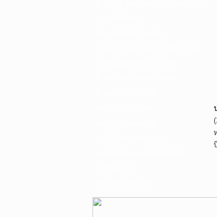
F. เครื่องเชื่อม ชุดตัดก๊าซ และอุปกรณ์
G. เครื่องมือช่าง
H. อุปกรณ์ตัด ขัด เจียร
I. อุปกรณ์เจาะ ดอกสว่าน ต๊าป กลึง
J. เครื่องมือทำความสะอาด
K. กาว ซิลลิโคน เทป น้ำยา
L. อุปกรณ์ไฮโดรลิค
เครื่องมือการเกษตร
เครื่องมือช่างยนต์-อู่
เครื่องมือวัดเฉพาะทาง
เครื่องมือวัดและอุปกรณ์ไฟฟ้า
อุปกรณ์เสริม
บริการรับเจาะคอริ่ง