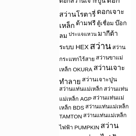
ดอก
ดอกสว่านเจาะปูน
ดอกเจาะ
สว่านโรตารี่
ด้ามฟรี
บ๊อก
ตู้เชื่อม
เหล็ก
มากีต้า
ประแจแหวน
ลม
สว่าน
ระบบ HEX
สว่าน
สว่านขาแม่
กระแทกไร้สาย
สว่านเจาะ
เหล็ก OKURA
สว่านเจาะปูน
ทำลาย
สว่านแท่นแม่เหล็ก
สว่านแท่น
สว่านแท่นแม่
แม่เหล็ก AGP
สว่านแท่นแม่เหล็ก
เหล็ก BDS
สว่านแท่นแม่เหล็ก
TAMTON
สว่าน
ไฟฟ้า PUMPKIN