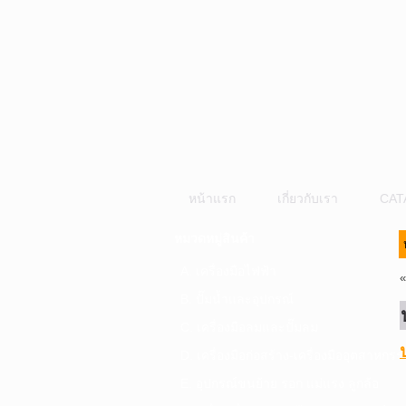
หน้าแรก
เกี่ยวกับเรา
CAT
หมวดหมู่สินค้า
A. เครื่องมือไฟฟ้า
B. ปั๊มน้ำและอุปกรณ์
C. เครื่องมือลมและปั๊มลม
D. เครื่องมือก่อสร้าง-เครื่องมืออุตสาหกรร
E. อุปกรณ์ขนย้าย รอก แม่แรง ลูกล้อ