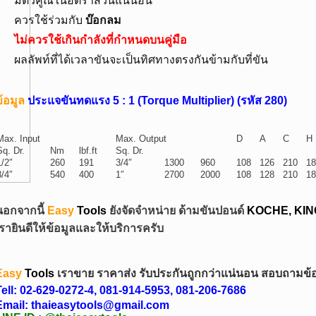
มีตัวคูณในอัตราส่วนแน่นอน
ควรใช้ร่วมกับ
บ๊อกลม
ไม่ควรใช้เกินกำลังที่กำหนดบนคู่มือ
ผลลัพท์ที่ได้เวลาขันจะเป็นทิศทางตรงกันข้ามกับที่ขัน
้อมูล
ประแจ
ขันทดแรง 5 : 1 (Torque Multiplier) (รหัส 280)
Max. Input
Max. Output
D
A
C
H
Sq. Dr.
Nm
lbf.ft
Sq. Dr.
1/2″
260
191
3/4″
1300
960
108
126
210
18
3/4″
540
400
1″
2700
2000
108
128
210
18
นอกจากนี้
Easy
Tools
ยังจัดจำหน่าย ด้ามขันปอนด์
KOCHE, KIN
เรายินดีให้ข้อมูลและให้บริการครับ
Easy
Tools
เราขาย ราคาส่ง รับประกันถูกกว่าแน่นอน
สอบถามข้อมู
ell:
02-629-0272-4
,
081-914-5953
,
081-206-7686
Email: thaieasytools@gmail.com