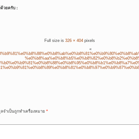
์ด้วยครับ :
Full size is
326 × 404
pixels
«
0%b9%81%e0%b8%88%e0%b8%ab%e0%b8%81%e0%b9%80%e0%b8%ab
%e0%b8%aa%e0%b8%b5%e0%b8%82%e0%b8%b2%e0%b8%a
%b0%e0%b9%81%e0%b8%88%e0%b8%95%e0%b8%b1%e0%b8%a7%e0
1%e0%b9%81%e0%b8%89%e0%b8%81%e0%b8%97%e0%b9%87%e0%b8%
มูลจำเป็นถูกทำเครื่องหมาย
*