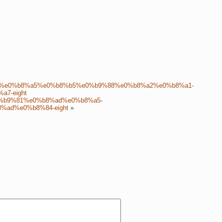
%e0%b8%a5%e0%b8%b5%e0%b9%88%e0%b8%a2%e0%b8%a1-
7-eight
%b9%81%e0%b8%ad%e0%b8%a5-
ad%e0%b8%84-eight
»