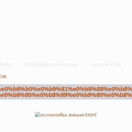
ALOG
วิธีการสั่งซื้อและการชำระเงิน
แจ้งการชำระเงิน
OCHE
e0%b8%b0%e0%b9%81%e0%b8%88%e0%b8%
e0%b8%95%e0%b8%99%e0%b9%80%e0%b8%a