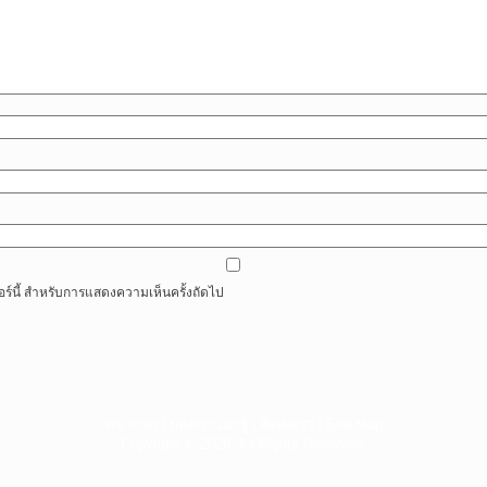
ซอร์นี้ สำหรับการแสดงความเห็นครั้งถัดไป
หน้าแรก
|
บทความน่ารู้
|
ติดต่อเรา
|
Site Map
Copyright © 2026. All Rights Reserved.