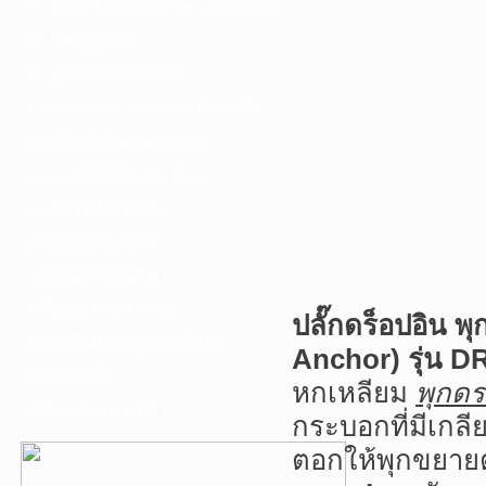
F. เครื่องเชื่อม ชุดตัดก๊าซ และอุปกรณ์
G. เครื่องมือช่าง
H. อุปกรณ์ตัด ขัด เจียร
I. อุปกรณ์เจาะ ดอกสว่าน ต๊าป กลึง
J. เครื่องมือทำความสะอาด
K. กาว ซิลลิโคน เทป น้ำยา
L. อุปกรณ์ไฮโดรลิค
เครื่องมือการเกษตร
เครื่องมือช่างยนต์-อู่
เครื่องมือวัดเฉพาะทาง
ปลั๊กดร็อปอิน 
เครื่องมือวัดและอุปกรณ์ไฟฟ้า
Anchor) รุ่น D
อุปกรณ์เสริม
หกเหลียม
พุกด
บริการรับเจาะคอริ่ง
กระบอกที่มีเกลี
ตอกให้พุกขยาย