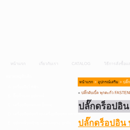
หน้าแรก
เกี่ยวกับเรา
CATALOG
วิธีการสั่งซื้
หมวดหมู่สินค้า
หน้าแรก
>
อุปกรณ์เสริม
> ปลั๊
A. เครื่องมือไฟฟ้า
«
ปลั๊กดับเบิ้ล พุกตะกั่ว FASTEN
B. ปั๊มน้ำและอุปกรณ์
ปลั๊กดร็อปอ
C. เครื่องมือลมและปั๊มลม
D. เครื่องมือก่อสร้าง-เครื่องมืออุตสาหกรรม
ปลั๊กดร็อปอิ
E. อุปกรณ์ขนย้าย รอก แม่แรง ลูกล้อ