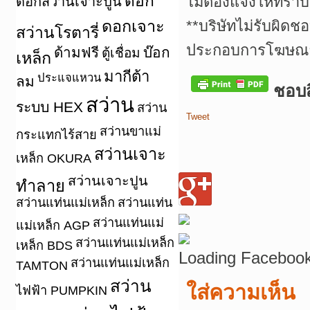
ดอก
ไม่ต้องแจ้งให้ทราบ
ดอกสว่านเจาะปูน
ดอกเจาะ
**บริษัทไม่รับผิดช
สว่านโรตารี่
ประกอบการโฆษณาเ
ด้ามฟรี
บ๊อก
ตู้เชื่อม
เหล็ก
มากีต้า
ประแจแหวน
ลม
ชอบสิ
สว่าน
ระบบ HEX
สว่าน
Tweet
สว่านขาแม่
กระแทกไร้สาย
สว่านเจาะ
เหล็ก OKURA
สว่านเจาะปูน
ทำลาย
สว่านแท่นแม่เหล็ก
สว่านแท่น
สว่านแท่นแม่
แม่เหล็ก AGP
สว่านแท่นแม่เหล็ก
เหล็ก BDS
Loading Facebook
สว่านแท่นแม่เหล็ก
TAMTON
สว่าน
ใส่ความเห็น
ไฟฟ้า PUMPKIN