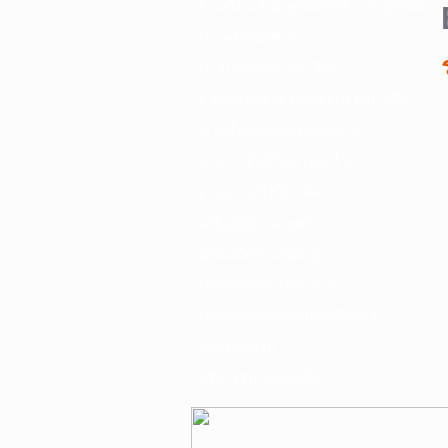
F. เครื่องเชื่อม ชุดตัดก๊าซ และอุปกรณ์
G. เครื่องมือช่าง
H. อุปกรณ์ตัด ขัด เจียร
I. อุปกรณ์เจาะ ดอกสว่าน ต๊าป กลึง
J. เครื่องมือทำความสะอาด
K. กาว ซิลลิโคน เทป น้ำยา
L. อุปกรณ์ไฮโดรลิค
เครื่องมือการเกษตร
เครื่องมือช่างยนต์-อู่
เครื่องมือวัดเฉพาะทาง
เครื่องมือวัดและอุปกรณ์ไฟฟ้า
อุปกรณ์เสริม
บริการรับเจาะคอริ่ง