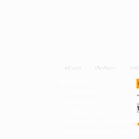
หน้าแรก
เกี่ยวกับเรา
CAT
หมวดหมู่สินค้า
A. เครื่องมือไฟฟ้า
B. ปั๊มน้ำและอุปกรณ์
C. เครื่องมือลมและปั๊มลม
D. เครื่องมือก่อสร้าง-เครื่องมืออุตสาหกรร
E. อุปกรณ์ขนย้าย รอก แม่แรง ลูกล้อ