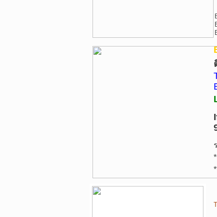
*
*
T