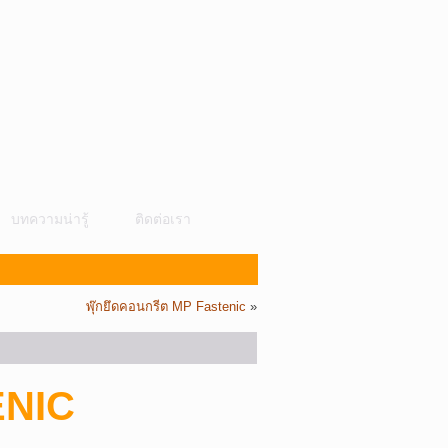
บทความน่ารู้
ติดต่อเรา
พุ๊กยึดคอนกรีต MP Fastenic
»
ENIC