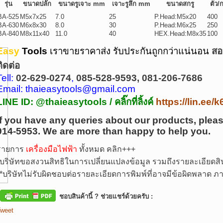
รุ่น
ขนาดปลั๊ก
ขนาดรูเจาะ mm
เจาะรูลึก mm
ขนาดสกรู
ตัว/
BA-525
M5x7x25
7.0
25
P.Head:M5x20
400
BA-630
M6x8x30
8.0
30
P.Head:M6x25
250
BA-840
M8x11x40
11.0
40
HEX.Head:M8x35
100
Easy
Tools
เราขายราคาส่ง รับประกันถูกกว่าแน่นอน
สอ
ติดต่อ
Tell:
02-629-0274
,
085-528-9593, 081-206-7686
Email: thaieasytools@gmail.com
LINE ID: @thaieasytools /
คลิ๊กที่ลิ้งค์
https://lin.ee
If you have any queries about our products, pleas
914-5953.
We are more than happy to help you.
รายการ
เครื่องมือไฟฟ้า
ทั้งหมด คลิก+++
บริษัทขอสงวนสิทธิในการเปลี่ยนแปลงข้อมูล รวมถึงรายละเอียดสิน
*
บริษัทไม่รับผิดชอบต่อรายละเอียดการพิมพ์ที่อาจมีข้อผิดพลาด
ชอบสินค้านี้ ? ช่วยแชร์ด้วยครับ :
weet