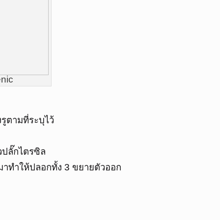
enic
ูตามที่ระบุไว้
วปลั๊กไตรซิล
ึ้นมาทำให้ปลอกทั้ง 3 ขยายตัวออก