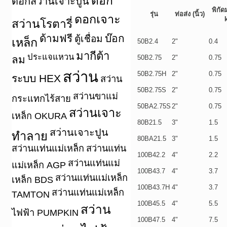
ดอก
ดอกสว่านเจาะปูน
พิกัด
รุ่น
ท่อส่ง (นิ้ว)
ดอกเจาะ
สว่านโรตารี่
ด้ามฟรี
บ๊อก
ตู้เชื่อม
เหล็ก
50B2.4
2"
0.4
มากีต้า
ประแจแหวน
ลม
50B2.75
2"
0.75
สว่าน
50B2.75H
2"
0.75
ระบบ HEX
สว่าน
50B2.75S
2"
0.75
สว่านขาแม่
กระแทกไร้สาย
50BA2.75S
2"
0.75
สว่านเจาะ
เหล็ก OKURA
80B21.5
3"
1.5
สว่านเจาะปูน
ทำลาย
80BA21.5
3"
1.5
สว่านแท่นแม่เหล็ก
สว่านแท่น
100B42.2
4"
2.2
สว่านแท่นแม่
แม่เหล็ก AGP
100B43.7
4"
3.7
สว่านแท่นแม่เหล็ก
เหล็ก BDS
100B43.7H
4"
3.7
สว่านแท่นแม่เหล็ก
TAMTON
100B45.5
4"
5.5
สว่าน
ไฟฟ้า PUMPKIN
100B47.5
4"
7.5