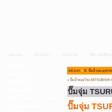
หน้าแรก
เกี่ยวกับเรา
CATALOG
วิธีการสั่งซื้
หมวดหมู่สินค้า
หน้าแรก
>
B. ปั๊มน้ำและอุปกรณ
A. เครื่องมือไฟฟ้า
«
ปั๊มน้ำหอยโข่ง MITSUBISHI
B. ปั๊มน้ำและอุปกรณ์
ปั๊มจุ่ม TSU
C. เครื่องมือลมและปั๊มลม
D. เครื่องมือก่อสร้าง-เครื่องมืออุตสาหกรรม
ปั๊มจุ่ม TS
E. อุปกรณ์ขนย้าย รอก แม่แรง ลูกล้อ