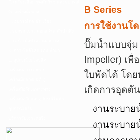
F. เครื่องเชื่อม ชุดตัดก๊าซ และอุปกรณ์
B Series
G. เครื่องมือช่าง
H. อุปกรณ์ตัด ขัด เจียร
การใช้งานโดย
I. อุปกรณ์เจาะ ดอกสว่าน ต๊าป กลึง
J. เครื่องมือทำความสะอาด
ปั๊มน้ำแบบจุ่
K. กาว ซิลลิโคน เทป น้ำยา
Impeller) เพื
L. อุปกรณ์ไฮโดรลิค
เครื่องมือการเกษตร
ใบพัดได้ โดย
เครื่องมือช่างยนต์-อู่
เกิดการอุดตั
เครื่องมือวัดเฉพาะทาง
เครื่องมือวัดและอุปกรณ์ไฟฟ้า
งานระบายน้ำ
อุปกรณ์เสริม
บริการรับเจาะคอริ่ง
งานระบายน้