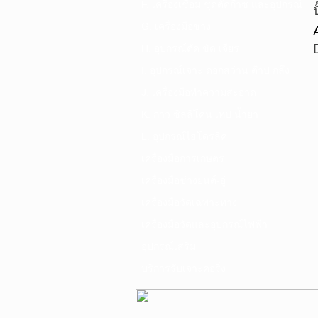
F. เครื่องเชื่อม ชุดตัดก๊าซ และอุปกรณ์
G. เครื่องมือช่าง
H. อุปกรณ์ตัด ขัด เจียร
I. อุปกรณ์เจาะ ดอกสว่าน ต๊าป กลึง
J. เครื่องมือทำความสะอาด
K. กาว ซิลลิโคน เทป น้ำยา
L. อุปกรณ์ไฮโดรลิค
เครื่องมือการเกษตร
เครื่องมือช่างยนต์-อู่
เครื่องมือวัดเฉพาะทาง
เครื่องมือวัดและอุปกรณ์ไฟฟ้า
อุปกรณ์เสริม
บริการรับเจาะคอริ่ง