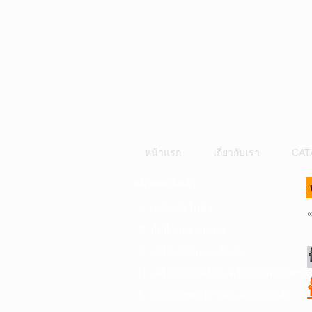
หน้าแรก
เกี่ยวกับเรา
CAT
หมวดหมู่สินค้า
A. เครื่องมือไฟฟ้า
B. ปั๊มน้ำและอุปกรณ์
C. เครื่องมือลมและปั๊มลม
D. เครื่องมือก่อสร้าง-เครื่องมืออุตสาหกรร
E. อุปกรณ์ขนย้าย รอก แม่แรง ลูกล้อ