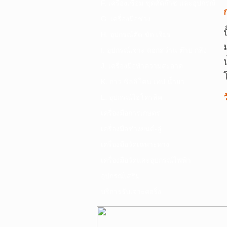
F. เครื่องเชื่อม ชุดตัดก๊าซ และอุปกรณ์
G. เครื่องมือช่าง
H. อุปกรณ์ตัด ขัด เจียร
I. อุปกรณ์เจาะ ดอกสว่าน ต๊าป กลึง
J. เครื่องมือทำความสะอาด
K. กาว ซิลลิโคน เทป น้ำยา
ว
L. อุปกรณ์ไฮโดรลิค
เครื่องมือการเกษตร
เครื่องมือช่างยนต์-อู่
เครื่องมือวัดเฉพาะทาง
เครื่องมือวัดและอุปกรณ์ไฟฟ้า
อุปกรณ์เสริม
บริการรับเจาะคอริ่ง