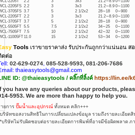
WCL-2205T
2.2
3
3x3
21.2∼8.9
0∼1100
WCL-2205FS
2.2
3
3x3
21.2∼8.9
0∼1100
WCL-3705FS
3.7
5
2 1/2x2
28∼18
0∼900
WCL-2205FT
2.2
3
3x3
21.2∼8.9
0∼1100
WCL-3705FT
3.7
5
2 1/2x2
28∼18
0∼900
WCL-5505FT
5.5
7.5
2 1/2x2
34∼25
0∼1100
WCL-7505FT
7.5
10
2 1/2x2
42∼32
0∼1100
WCL-11005FT
11.0
15
2 1/2x2
53∼34
0∼1200
Easy
Tools
เราขายราคาส่ง รับประกันถูกกว่าแน่นอน
สอ
ติดต่อ
Tell:
02-629-0274
,
085-528-9593, 081-206-7686
Email: thaieasytools@gmail.com
LINE ID: @thaieasytools /
คลิ๊กที่ลิ้งค์
https://lin.ee
If you have any queries about our products, pleas
914-5953.
We are more than happy to help you.
รายการ
ปั๊มน้ำและอุปกรณ์
ทั้งหมด คลิก+++
บริษัทขอสงวนสิทธิในการเปลี่ยนแปลงข้อมูล รวมถึงรายละเอียดสิน
*
บริษัทไม่รับผิดชอบต่อรายละเอียดการพิมพ์ที่อาจมีข้อผิดพลาด