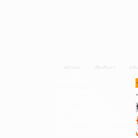
หน้าแรก
เกี่ยวกับเรา
CAT
หมวดหมู่สินค้า
A. เครื่องมือไฟฟ้า
B. ปั๊มน้ำและอุปกรณ์
C. เครื่องมือลมและปั๊มลม
D. เครื่องมือก่อสร้าง-เครื่องมืออุตสาหกรร
E. อุปกรณ์ขนย้าย รอก แม่แรง ลูกล้อ