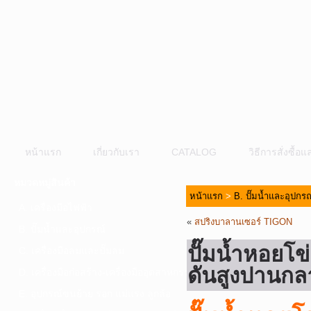
หน้าแรก
เกี่ยวกับเรา
CATALOG
วิธีการสั่งซื้
หมวดหมู่สินค้า
หน้าแรก
>
B. ปั๊มน้ำและอุปกรณ
A. เครื่องมือไฟฟ้า
«
สปริงบาลานเซอร์ TIGON
B. ปั๊มน้ำและอุปกรณ์
ปั๊มน้ำหอยโ
C. เครื่องมือลมและปั๊มลม
ดันสูงปานกล
D. เครื่องมือก่อสร้าง-เครื่องมืออุตสาหกรรม
E. อุปกรณ์ขนย้าย รอก แม่แรง ลูกล้อ