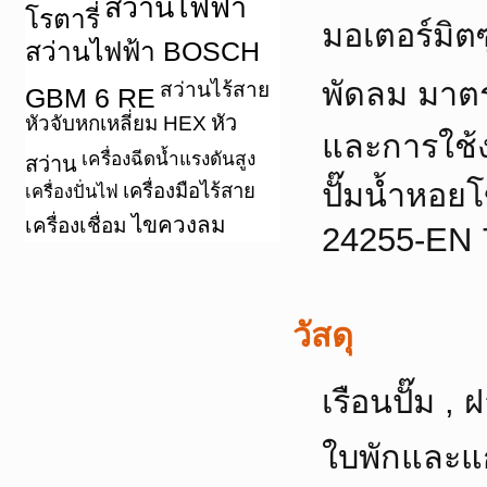
สว่านไฟฟ้า
โรตารี่
มอเตอร์มิตซ
สว่านไฟฟ้า BOSCH
พัดลม มาตร
สว่านไร้สาย
GBM 6 RE
หัว
หัวจับหกเหลี่ยม HEX
และการใช้ง
เครื่องฉีดน้ำแรงดันสูง
สว่าน
ปั๊มน้ำหอย
เครื่องมือไร้สาย
เครื่องปั่นไฟ
ไขควงลม
เครื่องเชื่อม
24255-EN 
วัสดุ
เรือนปั๊ม ,
ใบพักและ