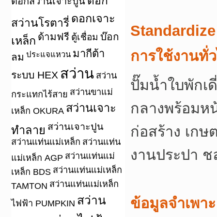
ดอก
ดอกสว่านเจาะปูน
ดอกเจาะ
สว่านโรตารี่
Standardize
ด้ามฟรี
บ๊อก
ตู้เชื่อม
เหล็ก
มากีต้า
การใช้งานทั่
ประแจแหวน
ลม
สว่าน
ระบบ HEX
สว่าน
ปั๊มน้ำใบพัก
สว่านขาแม่
กระแทกไร้สาย
กลางพร้อมหน้
สว่านเจาะ
เหล็ก OKURA
สว่านเจาะปูน
ก่อสร้าง เกษ
ทำลาย
สว่านแท่นแม่เหล็ก
สว่านแท่น
งานประปา ชล
สว่านแท่นแม่
แม่เหล็ก AGP
สว่านแท่นแม่เหล็ก
เหล็ก BDS
สว่านแท่นแม่เหล็ก
TAMTON
สว่าน
ข้อมูลจำเพาะ
ไฟฟ้า PUMPKIN