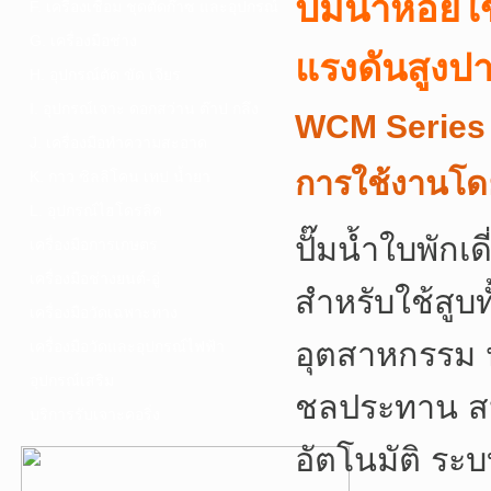
ปั๊มน้ำหอย
F. เครื่องเชื่อม ชุดตัดก๊าซ และอุปกรณ์
G. เครื่องมือช่าง
แรงดันสูงป
H. อุปกรณ์ตัด ขัด เจียร
I. อุปกรณ์เจาะ ดอกสว่าน ต๊าป กลึง
WCM Series
J. เครื่องมือทำความสะอาด
การใช้งานโดย
K. กาว ซิลลิโคน เทป น้ำยา
L. อุปกรณ์ไฮโดรลิค
ปั๊มน้ำใบพัก
เครื่องมือการเกษตร
เครื่องมือช่างยนต์-อู่
สำหรับใช้สูบ
เครื่องมือวัดเฉพาะทาง
อุตสาหกรรม ห
เครื่องมือวัดและอุปกรณ์ไฟฟ้า
อุปกรณ์เสริม
ชลประทาน สปร
บริการรับเจาะคอริ่ง
อัตโนมัติ ระ