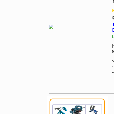
*
*
T