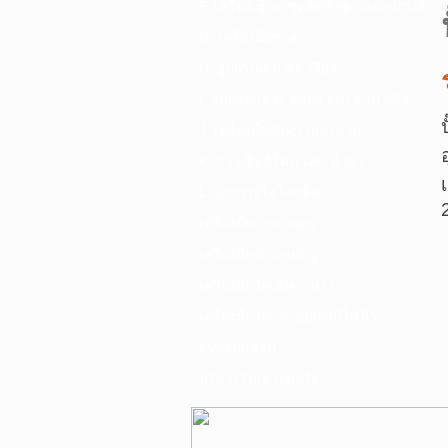
F. เครื่องเชื่อม ชุดตัดก๊าซ และอุปกรณ์
G. เครื่องมือช่าง
H. อุปกรณ์ตัด ขัด เจียร
I. อุปกรณ์เจาะ ดอกสว่าน ต๊าป กลึง
J. เครื่องมือทำความสะอาด
K. กาว ซิลลิโคน เทป น้ำยา
L. อุปกรณ์ไฮโดรลิค
เครื่องมือการเกษตร
เครื่องมือช่างยนต์-อู่
เครื่องมือวัดเฉพาะทาง
เครื่องมือวัดและอุปกรณ์ไฟฟ้า
อุปกรณ์เสริม
บริการรับเจาะคอริ่ง