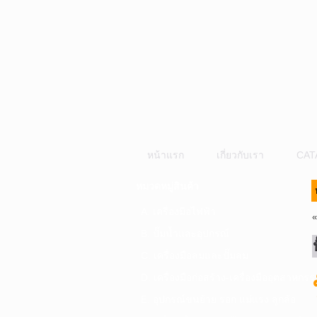
หน้าแรก
เกี่ยวกับเรา
CAT
หมวดหมู่สินค้า
A. เครื่องมือไฟฟ้า
B. ปั๊มน้ำและอุปกรณ์
C. เครื่องมือลมและปั๊มลม
D. เครื่องมือก่อสร้าง-เครื่องมืออุตสาหกรร
E. อุปกรณ์ขนย้าย รอก แม่แรง ลูกล้อ