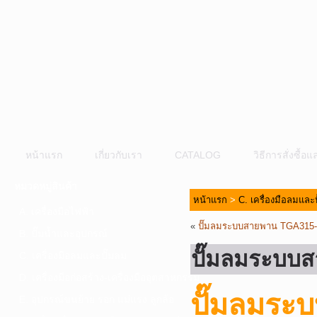
หน้าแรก
เกี่ยวกับเรา
CATALOG
วิธีการสั่งซื้
หมวดหมู่สินค้า
หน้าแรก
>
C. เครื่องมือลมและ
A. เครื่องมือไฟฟ้า
«
ปั๊มลมระบบสายพาน TGA315
B. ปั๊มน้ำและอุปกรณ์
ปั๊มลมระบบ
C. เครื่องมือลมและปั๊มลม
D. เครื่องมือก่อสร้าง-เครื่องมืออุตสาหกรรม
ปั๊มลมร
E. อุปกรณ์ขนย้าย รอก แม่แรง ลูกล้อ