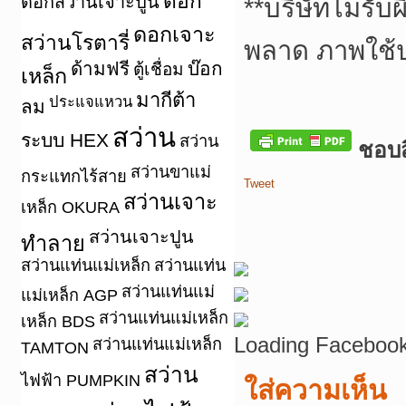
ดอก
ดอกสว่านเจาะปูน
**
บริษัทไม่รับ
ดอกเจาะ
สว่านโรตารี่
พลาด ภาพใช้
ด้ามฟรี
บ๊อก
ตู้เชื่อม
เหล็ก
มากีต้า
ประแจแหวน
ลม
สว่าน
ระบบ HEX
สว่าน
ชอบสิ
สว่านขาแม่
กระแทกไร้สาย
Tweet
สว่านเจาะ
เหล็ก OKURA
สว่านเจาะปูน
ทำลาย
สว่านแท่นแม่เหล็ก
สว่านแท่น
สว่านแท่นแม่
แม่เหล็ก AGP
สว่านแท่นแม่เหล็ก
เหล็ก BDS
Loading Facebook
สว่านแท่นแม่เหล็ก
TAMTON
สว่าน
ไฟฟ้า PUMPKIN
ใส่ความเห็น