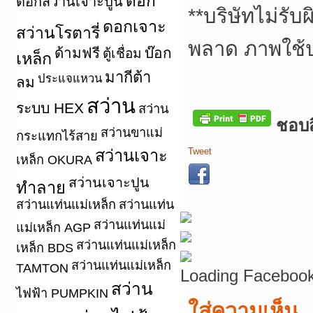
ดอก
ดอกสว่านเจาะปูน
**
บริษัทไม่รับ
ดอกเจาะ
สว่านโรตารี่
พลาด ภาพใช้
ด้ามฟรี
บ๊อก
ตู้เชื่อม
เหล็ก
มากีต้า
ประแจแหวน
ลม
สว่าน
ระบบ HEX
สว่าน
ชอบสิ
สว่านขาแม่
กระแทกไร้สาย
Tweet
สว่านเจาะ
เหล็ก OKURA
สว่านเจาะปูน
ทำลาย
สว่านแท่นแม่เหล็ก
สว่านแท่น
สว่านแท่นแม่
แม่เหล็ก AGP
สว่านแท่นแม่เหล็ก
เหล็ก BDS
สว่านแท่นแม่เหล็ก
TAMTON
Loading Facebook
สว่าน
ไฟฟ้า PUMPKIN
ใส่ความเห็น