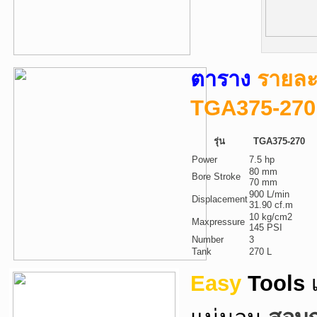
ตาราง
รายละ
TGA375-270
รุ่น
TGA375-270
Power
7.5 hp
80 mm
Bore Stroke
70 mm
900 L/min
Displacement
31.90 cf.m
10 kg/cm2
Maxpressure
145 PSI
Number
3
Tank
270 L
Easy
Tools