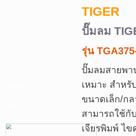
F. เครื่องเชื่อม ชุดตัดก๊าซ และอุปกรณ์
TIGER
G. เครื่องมือช่าง
H. อุปกรณ์ตัด ขัด เจียร
ปั๊มลม TIG
I. อุปกรณ์เจาะ ดอกสว่าน ต๊าป กลึง
J. เครื่องมือทำความสะอาด
รุ่น TGA375
K. กาว ซิลลิโคน เทป น้ำยา
L. อุปกรณ์ไฮโดรลิค
ปั๊มลมสายพ
เครื่องมือการเกษตร
เครื่องมือช่างยนต์-อู่
เหมาะ สำหรับ
เครื่องมือวัดเฉพาะทาง
เครื่องมือวัดและอุปกรณ์ไฟฟ้า
ขนาดเล็ก/กลา
อุปกรณ์เสริม
สามารถใช้กับเ
บริการรับเจาะคอริ่ง
เจียรพิมพ์ 