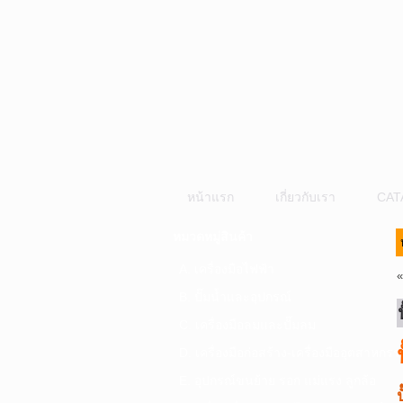
หน้าแรก
เกี่ยวกับเรา
CAT
หมวดหมู่สินค้า
A. เครื่องมือไฟฟ้า
B. ปั๊มน้ำและอุปกรณ์
C. เครื่องมือลมและปั๊มลม
D. เครื่องมือก่อสร้าง-เครื่องมืออุตสาหกรร
E. อุปกรณ์ขนย้าย รอก แม่แรง ลูกล้อ