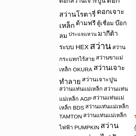
ดอก
ดอกสว่านเจาะปูน
ดอกเจาะ
สว่านโรตารี่
ด้ามฟรี
บ๊อก
ตู้เชื่อม
เหล็ก
มากีต้า
ประแจแหวน
ลม
สว่าน
ระบบ HEX
สว่าน
สว่านขาแม่
กระแทกไร้สาย
สว่านเจาะ
เหล็ก OKURA
สว่านเจาะปูน
ทำลาย
สว่านแท่นแม่เหล็ก
สว่านแท่น
สว่านแท่นแม่
แม่เหล็ก AGP
สว่านแท่นแม่เหล็ก
เหล็ก BDS
สว่านแท่นแม่เหล็ก
TAMTON
สว่าน
ไฟฟ้า PUMPKIN