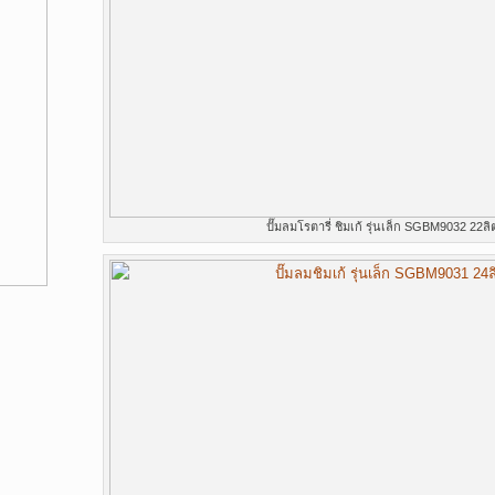
ปั๊มลมโรตารี่ ชิมเก้ รุ่นเล็ก SGBM9032 22ลิ