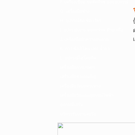
F. เครื่องเชื่อม ชุดตัดก๊าซ และอุปกรณ์
ร
G. เครื่องมือช่าง
H. อุปกรณ์ตัด ขัด เจียร
I. อุปกรณ์เจาะ ดอกสว่าน ต๊าป กลึง
J. เครื่องมือทำความสะอาด
K. กาว ซิลลิโคน เทป น้ำยา
L. อุปกรณ์ไฮโดรลิค
เครื่องมือการเกษตร
เครื่องมือช่างยนต์-อู่
เครื่องมือวัดเฉพาะทาง
เครื่องมือวัดและอุปกรณ์ไฟฟ้า
อุปกรณ์เสริม
บริการรับเจาะคอริ่ง