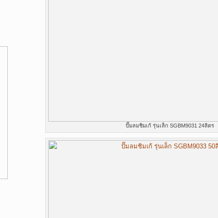
ปั๊มลมชิมเก้ รุ่นเล็ก SGBM9031 24ลิตร