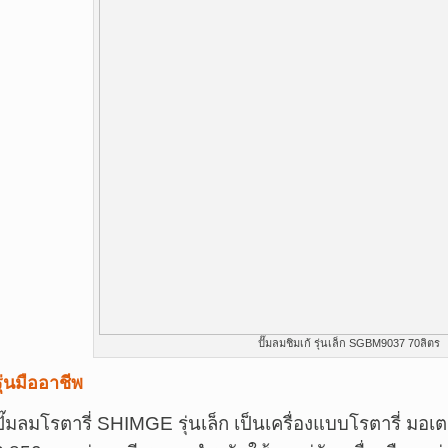
ปั๊มลมชิมเก้ รุ่นเล็ก SGBM9037 70ลิตร
รุ่นมืออาชีพ
ปั๊มลมโรตารี่ SHIMGE รุ่นเล็ก เป็นเครื่องแบบโรตารี่ มอเ