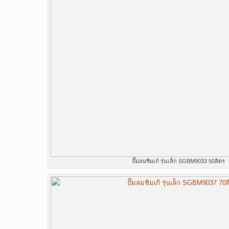
ปั๊มลมชิมเก้ รุ่นเล็ก SGBM9033 50ลิตร