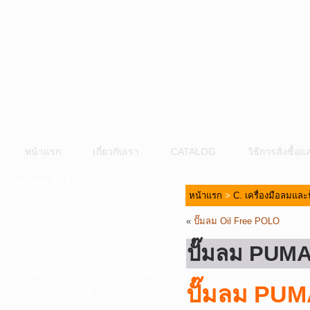
หน้าแรก
เกี่ยวกับเรา
CATALOG
วิธีการสั่งซื้
หมวดหมู่สินค้า
หน้าแรก
>
C. เครื่องมือลมและ
A. เครื่องมือไฟฟ้า
«
ปั๊มลม Oil Free POLO
B. ปั๊มน้ำและอุปกรณ์
ปั๊มลม PUM
C. เครื่องมือลมและปั๊มลม
D. เครื่องมือก่อสร้าง-เครื่องมืออุตสาหกรรม
ปั๊มลม PU
E. อุปกรณ์ขนย้าย รอก แม่แรง ลูกล้อ