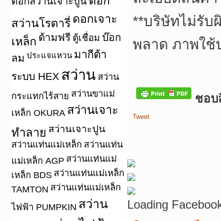
ดอก
ดอกสว่านเจาะปูน
ดอกเจาะ
**
บริษัทไม่รับ
สว่านโรตารี่
ด้ามฟรี
บ๊อก
ตู้เชื่อม
เหล็ก
พลาด ภาพใช้
มากีต้า
ประแจแหวน
ลม
สว่าน
ระบบ HEX
สว่าน
สว่านขาแม่
กระแทกไร้สาย
ชอบสิ
สว่านเจาะ
เหล็ก OKURA
Tweet
สว่านเจาะปูน
ทำลาย
สว่านแท่นแม่เหล็ก
สว่านแท่น
สว่านแท่นแม่
แม่เหล็ก AGP
สว่านแท่นแม่เหล็ก
เหล็ก BDS
สว่านแท่นแม่เหล็ก
TAMTON
สว่าน
Loading Facebook
ไฟฟ้า PUMPKIN