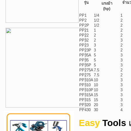
รุ่น
จำนว
แรงม้า
(hp)
PP1
1/4
1
PP2
1/2
2
PP2P
1/2
2
PP21
1
2
PP22
2
2
PP32
2
3
PP23
3
2
PP23P
3
2
PP35A
5
3
PP35
5
3
PP35P
5
3
PP275A
7.5
2
PP275
7.5
2
PP310A
10
3
PP310
10
3
PP310P
10
3
PP315A
15
3
PP315
15
3
PP320
20
3
PP430
30
4
Easy
Tools