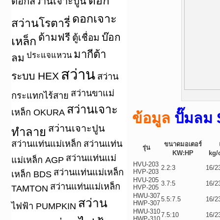
ดอก
ดอกสว่านเจาะปูน
ดอกเจาะ
สว่านโรตารี่
ด้ามฟรี
บ๊อก
ตู้เชื่อม
เหล็ก
มากีต้า
ประแจแหวน
ลม
สว่าน
ระบบ HEX
สว่าน
สว่านขาแม่
กระแทกไร้สาย
สว่านเจาะ
เหล็ก OKURA
ข้อมูล
ปั๊มลม
สว่านเจาะปูน
ทำลาย
สว่านแท่นแม่เหล็ก
สว่านแท่น
ขนาดมอเตอร์
รุ่น
KW:HP
kg/
สว่านแท่นแม่
แม่เหล็ก AGP
HVU-203
2.2:3
16/2
สว่านแท่นแม่เหล็ก
HVP-203
เหล็ก BDS
HVU-205
3.7:5
16/2
สว่านแท่นแม่เหล็ก
TAMTON
HVP-205
HWU-307
5.5:7.5
16/2
สว่าน
HWP-307
ไฟฟ้า PUMPKIN
HWU-310
7.5:10
16/2
HWP-310