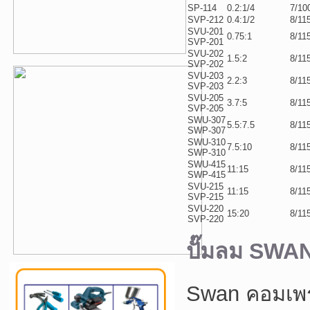
SP-114
0.2:1/4
7/10
SVP-212
0.4:1/2
8/11
SVU-201
0.75:1
8/11
SVP-201
SVU-202
1.5:2
8/11
SVP-202
SVU-203
2.2:3
8/11
SVP-203
SVU-205
3.7:5
8/11
SVP-205
SWU-307
5.5:7.5
8/11
SWP-307
SWU-310
7.5:10
8/11
SWP-310
SWU-415
11:15
8/11
SWP-415
SVU-215
11:15
8/11
SVP-215
SVU-220
15:20
8/11
SVP-220
ปั๊มลม SWAN 
Swan คอมเพรส