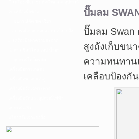
F. เครื่องเชื่อม ชุดตัดก๊าซ และอุปกรณ์
ปั๊มลม SWAN 
G. เครื่องมือช่าง
H. อุปกรณ์ตัด ขัด เจียร
ปั๊มลม Swan 
I. อุปกรณ์เจาะ ดอกสว่าน ต๊าป กลึง
J. เครื่องมือทำความสะอาด
สูงถังเก็บขน
K. กาว ซิลลิโคน เทป น้ำยา
ความทนทานแล
L. อุปกรณ์ไฮโดรลิค
เครื่องมือการเกษตร
เคลือบป้องก
เครื่องมือช่างยนต์-อู่
เครื่องมือวัดเฉพาะทาง
เครื่องมือวัดและอุปกรณ์ไฟฟ้า
อุปกรณ์เสริม
บริการรับเจาะคอริ่ง