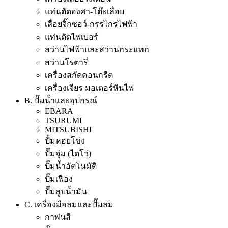
แท่นตัดองศา-โต๊ะเลื่อย
เลื่อยจิ๊กซอว์-กรรไกรไฟฟ้า
แท่นตัดไฟเบอร์
สว่านไฟฟ้าและสว่านกระแทก
สว่านโรตารี่
เครื่องสกัดคอนกรีต
เครื่องเจียร มอเตอร์หินไฟ
B. ปั๊มน้ำและอุปกรณ์
EBARA
TSURUMI
MITSUBISHI
ปั้มหอยโข่ง
ปั๊มจุ่ม (ไดโว่)
ปั๊มน้ำอัตโนมัติ
ปั๊มเฟือง
ปั๊มสูบน้ำมัน
C. เครื่องมือลมและปั๊มลม
กาพ่นสี