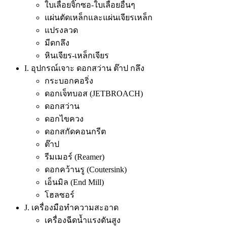
ใบเลื่อยจิ๊กซอ-ใบเลื่อยอื่นๆ
แผ่นตัดเหล็กและแผ่นเจียรเหล็ก
แปรงลวด
มีดกลึง
หินเจียร-เหล็กเจียร
I. อุปกรณ์เจาะ ดอกสว่าน ต๊าป กลึง
กระบอกคอริ่ง
ดอกเจ็ทบอส (JETBROACH)
ดอกสว่าน
ดอกไขควง
ดอกสกัดคอนกรีต
ต๊าป
รีมเมอร์ (Reamer)
ดอกคว้านรู (Coutersink)
เอ็นมิล (End Mill)
โฮลซอร์
J. เครื่องมือทำความสะอาด
เครื่องฉีดน้ำแรงดันสูง