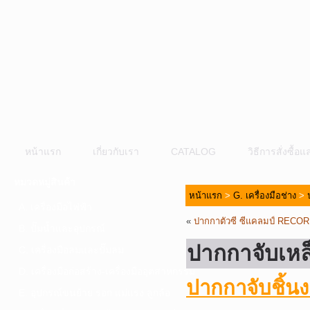
หน้าแรก
เกี่ยวกับเรา
CATALOG
วิธีการสั่งซื้
หมวดหมู่สินค้า
หน้าแรก
>
G. เครื่องมือช่าง
>
A. เครื่องมือไฟฟ้า
«
ปากกาตัวซี ซีแคลมป์ RECO
B. ปั๊มน้ำและอุปกรณ์
ปากกาจับเห
C. เครื่องมือลมและปั๊มลม
D. เครื่องมือก่อสร้าง-เครื่องมืออุตสาหกรรม
ปากกาจับชิ้
E. อุปกรณ์ขนย้าย รอก แม่แรง ลูกล้อ