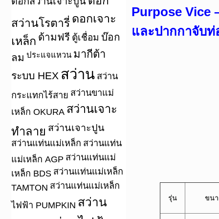
ดอก
ดอกสว่านเจาะปูน
Purpose Vice –
ดอกเจาะ
สว่านโรตารี่
และปากกาจับท่
ด้ามฟรี
บ๊อก
ตู้เชื่อม
เหล็ก
มากีต้า
ประแจแหวน
ลม
สว่าน
ระบบ HEX
สว่าน
สว่านขาแม่
กระแทกไร้สาย
สว่านเจาะ
เหล็ก OKURA
สว่านเจาะปูน
ทำลาย
สว่านแท่นแม่เหล็ก
สว่านแท่น
สว่านแท่นแม่
แม่เหล็ก AGP
สว่านแท่นแม่เหล็ก
เหล็ก BDS
สว่านแท่นแม่เหล็ก
TAMTON
รุ่น
ขนา
สว่าน
ไฟฟ้า PUMPKIN