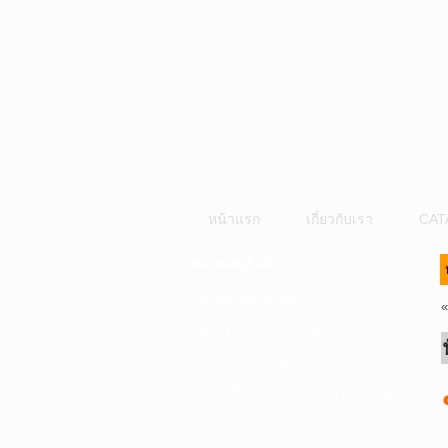
หน้าแรก
เกี่ยวกับเรา
CAT
หมวดหมู่สินค้า
A. เครื่องมือไฟฟ้า
B. ปั๊มน้ำและอุปกรณ์
C. เครื่องมือลมและปั๊มลม
D. เครื่องมือก่อสร้าง-เครื่องมืออุตสาหกรร
E. อุปกรณ์ขนย้าย รอก แม่แรง ลูกล้อ