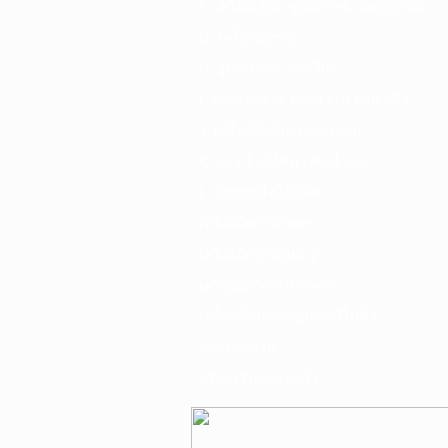
F. เครื่องเชื่อม ชุดตัดก๊าซ และอุปกรณ์
G. เครื่องมือช่าง
H. อุปกรณ์ตัด ขัด เจียร
I. อุปกรณ์เจาะ ดอกสว่าน ต๊าป กลึง
J. เครื่องมือทำความสะอาด
K. กาว ซิลลิโคน เทป น้ำยา
L. อุปกรณ์ไฮโดรลิค
เครื่องมือการเกษตร
เครื่องมือช่างยนต์-อู่
เครื่องมือวัดเฉพาะทาง
เครื่องมือวัดและอุปกรณ์ไฟฟ้า
อุปกรณ์เสริม
บริการรับเจาะคอริ่ง