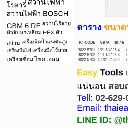
สว่านไฟฟ้า
โรตารี่
สว่านไฟฟ้า BOSCH
สว่านไร้สาย
GBM 6 RE
ตาราง
ขนาดฟ
หัว
หัวจับหกเหลี่ยม HEX
เครื่องฉีดน้ำแรงดันสูง
สว่าน
KT-CODE
ขนาด
ขนาด
เครื่องมือไร้สาย
เครื่องปั่นไฟ
R022-5701
1/2"-3/4"
25.4
/
R022-5702
1"-1.1/4"
25.4
/
ไขควงลม
เครื่องเชื่อม
R022-5703
1.1/2"-2"
25.4
/
Easy
Tools
แน่นอน
สอบถา
Tell:
02-629-
Email: thai
LINE ID: @t