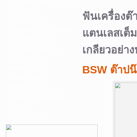
F. เครื่องเชื่อม ชุดตัดก๊าซ และอุปกรณ์
G. เครื่องมือช่าง
ฟันเครื่องต
H. อุปกรณ์ตัด ขัด เจียร
แตนเลสเต็ม
I. อุปกรณ์เจาะ ดอกสว่าน ต๊าป กลึง
J. เครื่องมือทำความสะอาด
เกลียวอย่าง
K. กาว ซิลลิโคน เทป น้ำยา
L. อุปกรณ์ไฮโดรลิค
BSW ต๊าปน
เครื่องมือการเกษตร
เครื่องมือช่างยนต์-อู่
เครื่องมือวัดเฉพาะทาง
เครื่องมือวัดและอุปกรณ์ไฟฟ้า
อุปกรณ์เสริม
บริการรับเจาะคอริ่ง