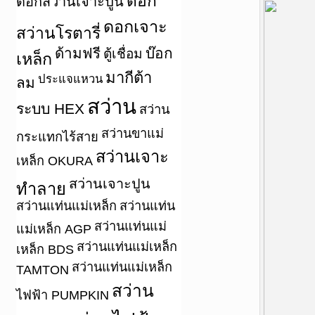
ดอก
ดอกสว่านเจาะปูน
ดอกเจาะ
สว่านโรตารี่
ด้ามฟรี
บ๊อก
ตู้เชื่อม
เหล็ก
มากีต้า
ประแจแหวน
ลม
สว่าน
ระบบ HEX
สว่าน
สว่านขาแม่
กระแทกไร้สาย
สว่านเจาะ
เหล็ก OKURA
สว่านเจาะปูน
ทำลาย
สว่านแท่นแม่เหล็ก
สว่านแท่น
สว่านแท่นแม่
แม่เหล็ก AGP
สว่านแท่นแม่เหล็ก
เหล็ก BDS
สว่านแท่นแม่เหล็ก
TAMTON
สว่าน
ไฟฟ้า PUMPKIN