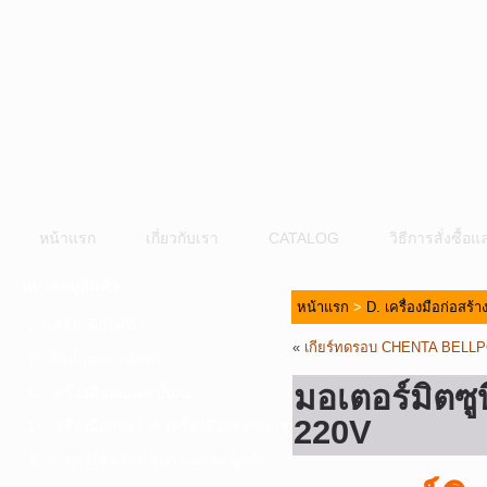
หน้าแรก
เกี่ยวกับเรา
CATALOG
วิธีการสั่งซื้
หมวดหมู่สินค้า
หน้าแรก
>
D. เครื่องมือก่อสร้
A. เครื่องมือไฟฟ้า
«
เกียร์ทดรอบ CHENTA BELL
B. ปั๊มน้ำและอุปกรณ์
มอเตอร์มิตซ
C. เครื่องมือลมและปั๊มลม
220V
D. เครื่องมือก่อสร้าง-เครื่องมืออุตสาหกรรม
E. อุปกรณ์ขนย้าย รอก แม่แรง ลูกล้อ