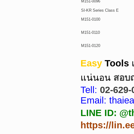
M151-0096
SI-KR Series Class E
M151-0100
M151-0110
M151-0120
Easy
Tools
แน่นอน
สอบถา
Tell:
02-629-
Email: thai
LINE ID: @t
https://lin.