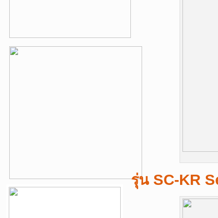
รุ่น SC-KR S