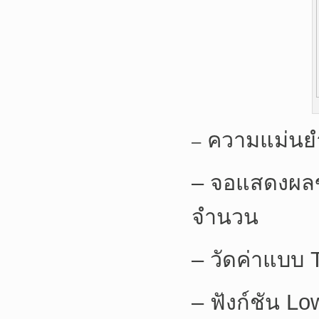
ความแม่นยำส
–
– จอแสดงผลข
จำนวน
– วัดค่าแบบ
– ฟังก์ชัน Lo