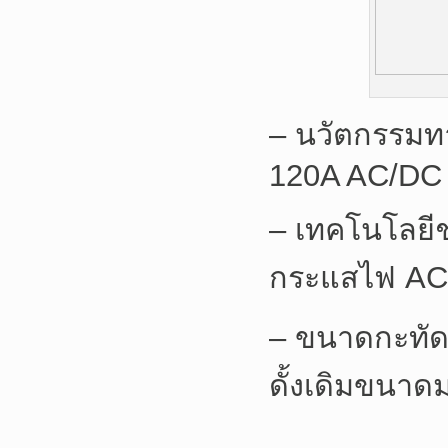
– นวัตกรรมทาง
120A AC/DC
– เทคโนโลยีช
กระแสไฟ AC
– ขนาดกะทัดรั
ดั้งเดิมขนา