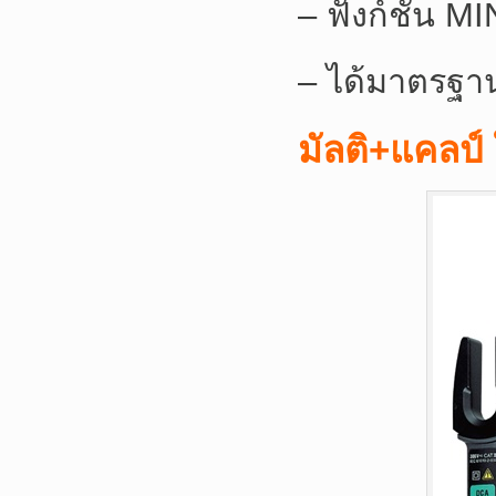
– ฟังก์ชั่น 
– ได้มาตรฐา
มัลติ+แคลป์