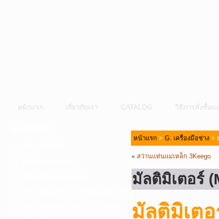
หน้าแรก
เกี่ยวกับเรา
CATALOG
วิธีการสั่งซื้
หมวดหมู่สินค้า
หน้าแรก
>
G. เครื่องมือช่าง
> ม
A. เครื่องมือไฟฟ้า
«
สว่านแท่นแม่เหล็ก 3Keego
B. ปั๊มน้ำและอุปกรณ์
มัลติมิเตอร์
C. เครื่องมือลมและปั๊มลม
D. เครื่องมือก่อสร้าง-เครื่องมืออุตสาหกรรม
มัลติมิเต
E. อุปกรณ์ขนย้าย รอก แม่แรง ลูกล้อ