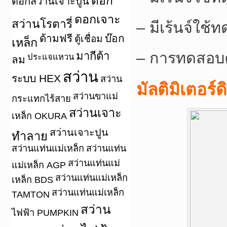
ดอก
ดอกสว่านเจาะปูน
ดอกเจาะ
สว่านโรตารี่
– มีเร้นจ์ใช้
ด้ามฟรี
บ๊อก
ตู้เชื่อม
เหล็ก
– การทดสอบค
มากีต้า
ประแจแหวน
ลม
สว่าน
ระบบ HEX
สว่าน
มัลติมิเตอร
สว่านขาแม่
กระแทกไร้สาย
สว่านเจาะ
เหล็ก OKURA
สว่านเจาะปูน
ทำลาย
สว่านแท่นแม่เหล็ก
สว่านแท่น
สว่านแท่นแม่
แม่เหล็ก AGP
สว่านแท่นแม่เหล็ก
เหล็ก BDS
สว่านแท่นแม่เหล็ก
TAMTON
สว่าน
ไฟฟ้า PUMPKIN