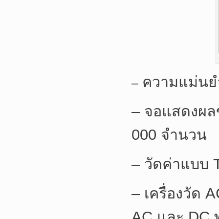
ความแม่นยำส
–
– จอแสดงผลข
000 จำนวน
– วัดค่าแบบ
– เครื่องวั
AC และ DC พ