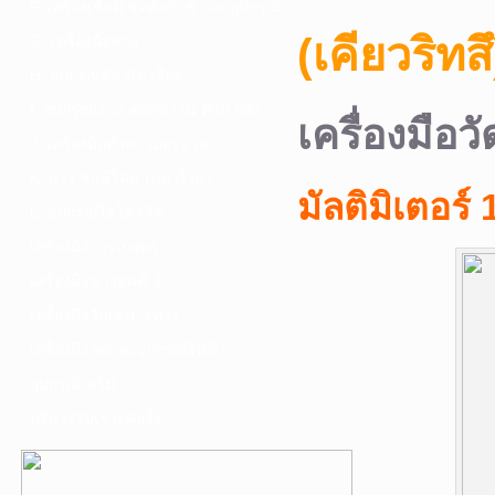
F. เครื่องเชื่อม ชุดตัดก๊าซ และอุปกรณ์
(เคียวริทสึ
G. เครื่องมือช่าง
H. อุปกรณ์ตัด ขัด เจียร
I. อุปกรณ์เจาะ ดอกสว่าน ต๊าป กลึง
เครื่องมือว
J. เครื่องมือทำความสะอาด
K. กาว ซิลลิโคน เทป น้ำยา
มัลติมิเตอร์
L. อุปกรณ์ไฮโดรลิค
เครื่องมือการเกษตร
เครื่องมือช่างยนต์-อู่
เครื่องมือวัดเฉพาะทาง
เครื่องมือวัดและอุปกรณ์ไฟฟ้า
อุปกรณ์เสริม
บริการรับเจาะคอริ่ง