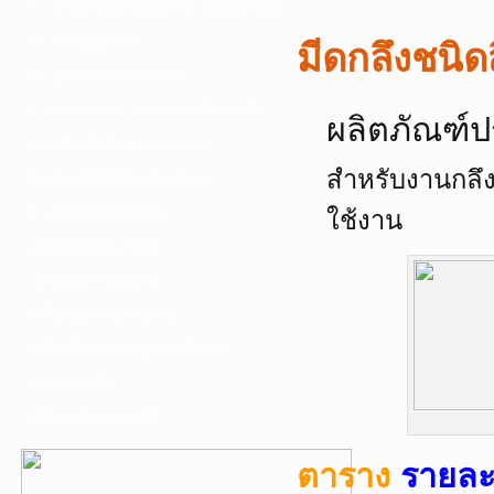
F. เครื่องเชื่อม ชุดตัดก๊าซ และอุปกรณ์
G. เครื่องมือช่าง
มีดกลึงชนิด
H. อุปกรณ์ตัด ขัด เจียร
I. อุปกรณ์เจาะ ดอกสว่าน ต๊าป กลึง
ผลิตภัณฑ์ป
J. เครื่องมือทำความสะอาด
สำหรับงานกลึง
K. กาว ซิลลิโคน เทป น้ำยา
L. อุปกรณ์ไฮโดรลิค
ใช้งาน
เครื่องมือการเกษตร
เครื่องมือช่างยนต์-อู่
เครื่องมือวัดเฉพาะทาง
เครื่องมือวัดและอุปกรณ์ไฟฟ้า
อุปกรณ์เสริม
บริการรับเจาะคอริ่ง
ตาราง
รายละเ