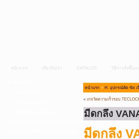
หน้าแรก
เกี่ยวกับเรา
CATALOG
วิธีการสั่งซื้
หมวดหมู่สินค้า
หน้าแรก
>
H. อุปกรณ์ตัด ขัด เ
A. เครื่องมือไฟฟ้า
«
เกจวัดความเร็วรอบ TECLOC
B. ปั๊มน้ำและอุปกรณ์
มีดกลึง VAN
C. เครื่องมือลมและปั๊มลม
D. เครื่องมือก่อสร้าง-เครื่องมืออุตสาหกรรม
มีดกลึง 
E. อุปกรณ์ขนย้าย รอก แม่แรง ลูกล้อ