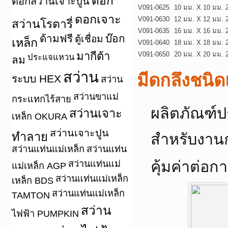
ดอก
ดอกสว่านเจาะปูน
V091-0625
10 มม. X 10 มม.
ดอกเจาะ
V091-0630
12 มม. X 12 มม.
สว่านโรตารี่
V091-0635
16 มม. X 16 มม.
ด้ามฟรี
บ๊อก
ตู้เชื่อม
เหล็ก
V091-0640
18 มม. X 18 มม.
มากีต้า
V091-0650
20 มม. X 20 มม.
ประแจแหวน
ลม
สว่าน
มีดกลึงชน
ระบบ HEX
สว่าน
สว่านขาแม่
กระแทกไร้สาย
ผลิตภัณฑ์ป
สว่านเจาะ
เหล็ก OKURA
สว่านเจาะปูน
ทำลาย
สำหรับงานก
สว่านแท่นแม่เหล็ก
สว่านแท่น
คุ้มค่าต่อก
สว่านแท่นแม่
แม่เหล็ก AGP
สว่านแท่นแม่เหล็ก
เหล็ก BDS
สว่านแท่นแม่เหล็ก
TAMTON
สว่าน
ไฟฟ้า PUMPKIN