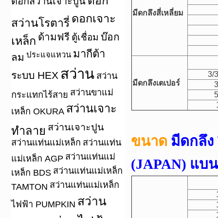
ดอก
ดอกสว่านเจาะปูน
มีดกลึงสี่เหลี่ยม
ดอกเจาะ
สว่านโรตารี่
ด้ามฟรี
บ๊อก
ตู้เชื่อม
เหล็ก
มากีต้า
ประแจแหวน
ลม
สว่าน
ระบบ HEX
3/3
สว่าน
มีดกลึงเตเปอร์
3
สว่านขาแม่
กระแทกไร้สาย
5
สว่านเจาะ
เหล็ก OKURA
สว่านเจาะปูน
ทำลาย
ขนาด
มีดกลึ
สว่านแท่นแม่เหล็ก
สว่านแท่น
สว่านแท่นแม่
แม่เหล็ก AGP
(JAPAN) แบน /
สว่านแท่นแม่เหล็ก
เหล็ก BDS
สว่านแท่นแม่เหล็ก
TAMTON
สว่าน
ไฟฟ้า PUMPKIN