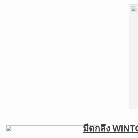
F. เครื่องเชื่อม ชุดตัดก๊าซ และอุปกรณ์
G. เครื่องมือช่าง
H. อุปกรณ์ตัด ขัด เจียร
I. อุปกรณ์เจาะ ดอกสว่าน ต๊าป กลึง
J. เครื่องมือทำความสะอาด
K. กาว ซิลลิโคน เทป น้ำยา
L. อุปกรณ์ไฮโดรลิค
เครื่องมือการเกษตร
เครื่องมือช่างยนต์-อู่
เครื่องมือวัดเฉพาะทาง
เครื่องมือวัดและอุปกรณ์ไฟฟ้า
อุปกรณ์เสริม
บริการรับเจาะคอริ่ง
มีดกลึง WINT