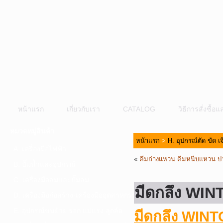
หน้าแรก
เกี่ยวกับเรา
CATALOG
วิธีการสั่งซื้
หมวดหมู่สินค้า
หน้าแรก
>
H. อุปกรณ์ตัด ขัด เ
A. เครื่องมือไฟฟ้า
«
คีมถ่างแหวน คีมหนีบแหวน
B. ปั๊มน้ำและอุปกรณ์
C. เครื่องมือลมและปั๊มลม
มีดกลึง W
D. เครื่องมือก่อสร้าง-เครื่องมืออุตสาหกรรม
E. อุปกรณ์ขนย้าย รอก แม่แรง ลูกล้อ
มีดกลึง WIN