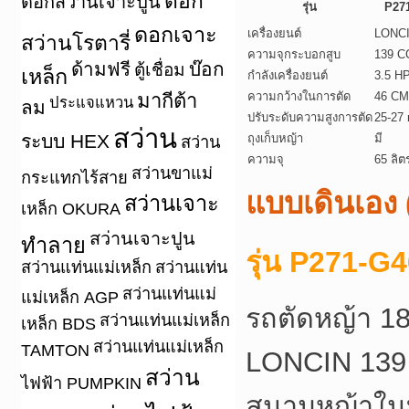
ดอก
ดอกสว่านเจาะปูน
รุ่น
P27
ดอกเจาะ
เครื่องยนต์
LONC
สว่านโรตารี่
ความจุกระบอกสูบ
139 C
ด้ามฟรี
บ๊อก
ตู้เชื่อม
เหล็ก
กำลังเครื่องยนต์
3.5 H
มากีต้า
ความกว้างในการตัด
46 CM
ประแจแหวน
ลม
ปรับระดับความสูงการตัด
25-27 
สว่าน
ระบบ HEX
ถุงเก็บหญ้า
มี
สว่าน
ความจุ
65 ลิต
สว่านขาแม่
กระแทกไร้สาย
แบบเดินเอ
สว่านเจาะ
เหล็ก OKURA
สว่านเจาะปูน
ทำลาย
รุ่น P271-G
สว่านแท่นแม่เหล็ก
สว่านแท่น
สว่านแท่นแม่
แม่เหล็ก AGP
รถตัดหญ้า 18
สว่านแท่นแม่เหล็ก
เหล็ก BDS
สว่านแท่นแม่เหล็ก
TAMTON
LONCIN 139
สว่าน
ไฟฟ้า PUMPKIN
สนามหญ้าในบ้