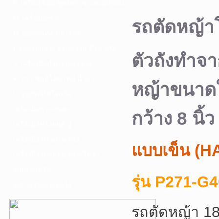
F. เครื่องเชื่อม ชุดตัดก๊าซ และอุปกรณ์
G. เครื่องมือช่าง
รถตัดหญ้าโ
H. อุปกรณ์ตัด ขัด เจียร
I. อุปกรณ์เจาะ ดอกสว่าน ต๊าป กลึง
ตัวถังทำจา
J. เครื่องมือทำความสะอาด
K. กาว ซิลลิโคน เทป น้ำยา
หญ้าขนาดให
L. อุปกรณ์ไฮโดรลิค
เครื่องมือการเกษตร
กว้าง 8 นิ้ว
เครื่องมือช่างยนต์-อู่
เครื่องมือวัดเฉพาะทาง
แบบเข็น (
เครื่องมือวัดและอุปกรณ์ไฟฟ้า
อุปกรณ์เสริม
รุ่น P271-G
บริการรับเจาะคอริ่ง
รถตัดหญ้า 18