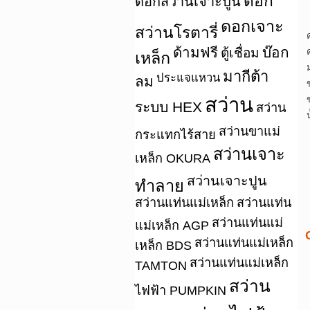
ดอก
ดอกสว่านเจาะปูน
ดอกเจาะ
สว่านโรตารี่
ด้ามฟรี
บ๊อก
ตู้เชื่อม
เหล็ก
มากีต้า
ประแจแหวน
ลม
สว่าน
ระบบ HEX
สว่าน
สว่านขาแม่
กระแทกไร้สาย
สว่านเจาะ
เหล็ก OKURA
สว่านเจาะปูน
ทำลาย
สว่านแท่นแม่เหล็ก
สว่านแท่น
สว่านแท่นแม่
แม่เหล็ก AGP
สว่านแท่นแม่เหล็ก
เหล็ก BDS
สว่านแท่นแม่เหล็ก
TAMTON
สว่าน
ไฟฟ้า PUMPKIN