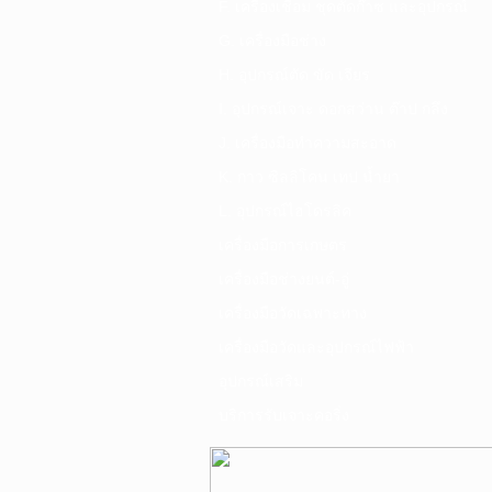
F. เครื่องเชื่อม ชุดตัดก๊าซ และอุปกรณ์
G. เครื่องมือช่าง
H. อุปกรณ์ตัด ขัด เจียร
I. อุปกรณ์เจาะ ดอกสว่าน ต๊าป กลึง
J. เครื่องมือทำความสะอาด
K. กาว ซิลลิโคน เทป น้ำยา
L. อุปกรณ์ไฮโดรลิค
เครื่องมือการเกษตร
เครื่องมือช่างยนต์-อู่
เครื่องมือวัดเฉพาะทาง
เครื่องมือวัดและอุปกรณ์ไฟฟ้า
อุปกรณ์เสริม
บริการรับเจาะคอริ่ง