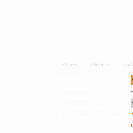
หน้าแรก
เกี่ยวกับเรา
CAT
หมวดหมู่สินค้า
A. เครื่องมือไฟฟ้า
B. ปั๊มน้ำและอุปกรณ์
C. เครื่องมือลมและปั๊มลม
D. เครื่องมือก่อสร้าง-เครื่องมืออุตสาหกรร
E. อุปกรณ์ขนย้าย รอก แม่แรง ลูกล้อ