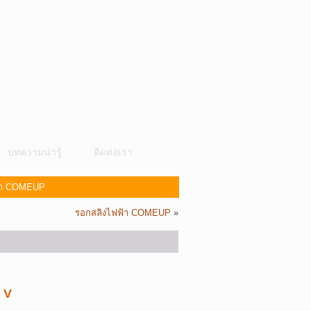
บทความน่ารู้
ติดต่อเรา
ฟ้า COMEUP
รอกสลิงไฟฟ้า COMEUP
»
 V