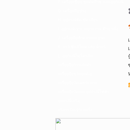
F. เครื่องเชื่อม ชุดตัดก๊าซ และอุปกรณ์
G. เครื่องมือช่าง
H. อุปกรณ์ตัด ขัด เจียร
I. อุปกรณ์เจาะ ดอกสว่าน ต๊าป กลึง
J. เครื่องมือทำความสะอาด
K. กาว ซิลลิโคน เทป น้ำยา
L. อุปกรณ์ไฮโดรลิค
เครื่องมือการเกษตร
เครื่องมือช่างยนต์-อู่
เครื่องมือวัดเฉพาะทาง
เครื่องมือวัดและอุปกรณ์ไฟฟ้า
อุปกรณ์เสริม
บริการรับเจาะคอริ่ง