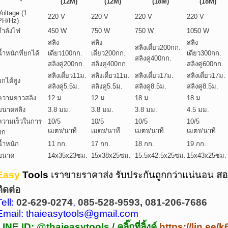
(12M)
(12M)
(18M)
(18M)
Voltage (1
220 V
220 V
220 V
220 V
PH/Hz)
กำลังไฟ
450 W
750 W
750 W
1050 W
สลิง
สลิง
สลิง
สลิงเดี่ยว200กก.
น้ำหนักที่ยกได้
เดี่ยว100กก.
เดี่ยว200กก.
เดี่ยว300กก.
สลิงคู่400กก.
สลิงคู่200กก.
สลิงคู่400กก.
สลิงคู่600กก.
สลิงเดี่ยว11ม.
สลิงเดี่ยว11ม.
สลิงเดี่ยว17ม.
สลิงเดี่ยว17ม.
ยกได้สูง
สลิงคู่5.5ม.
สลิงคู่5.5ม.
สลิงคู่8.5ม.
สลิงคู่8.5ม.
ความยาวสลิง
12 ม.
12 ม.
18 ม.
18 ม.
ขนาดสลิง
3.8 มม.
3.8 มม.
3.8 มม.
4.5 มม.
ความเร็วในการ
10/5
10/5
10/5
10/5
เมตร/นาที
เมตร/นาที
เมตร/นาที
เมตร/นาที
ยก
น้ำหนัก
11 กก.
17 กก.
18 กก.
19 กก.
ขนาด
14x35x23ซม.
15x38x25ซม.
15.5x42.5x25ซม.
15x43x25ซม.
Easy
Tools
เราขายราคาส่ง รับประกันถูกกว่าแน่นอน
สอ
ติดต่อ
Tell:
02-629-0274
,
085-528-9593, 081-206-7686
Email: thaieasytools@gmail.com
LINE ID: @thaieasytools /
คลิ๊กที่ลิ้งค์
https://lin.ee