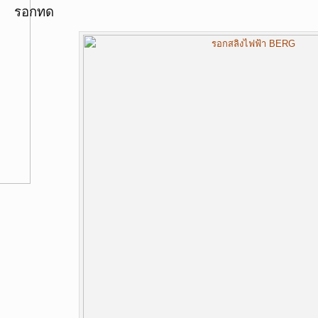
รอกทด