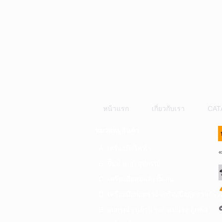
หน้าแรก
เกี่ยวกับเรา
CAT
หมวดหมู่สินค้า
A. เครื่องมือไฟฟ้า
B. ปั๊มน้ำและอุปกรณ์
C. เครื่องมือลมและปั๊มลม
D. เครื่องมือก่อสร้าง-เครื่องมืออุตสาหกรร
E. อุปกรณ์ขนย้าย รอก แม่แรง ลูกล้อ