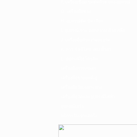
F. เครื่องเชื่อม ชุดตัดก๊าซ และอุปกรณ์
G. เครื่องมือช่าง
H. อุปกรณ์ตัด ขัด เจียร
I. อุปกรณ์เจาะ ดอกสว่าน ต๊าป กลึง
J. เครื่องมือทำความสะอาด
K. กาว ซิลลิโคน เทป น้ำยา
L. อุปกรณ์ไฮโดรลิค
เครื่องมือการเกษตร
เครื่องมือช่างยนต์-อู่
เครื่องมือวัดเฉพาะทาง
เครื่องมือวัดและอุปกรณ์ไฟฟ้า
อุปกรณ์เสริม
บริการรับเจาะคอริ่ง