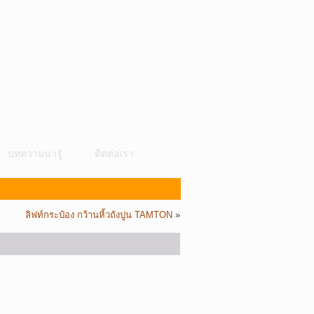
บทความน่ารู้
ติดต่อเรา
ลิฟท์กระป๋อง กว้านหิ้วถังปูน TAMTON
»