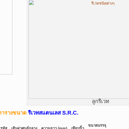
ลูกรีเวท
ตารางขนาด
รีเวทสแตนเลส S.R.C.
ขนาดบรรจุ
รหัส
เส้นผ่าศูนย์กลาง
ความยาว (mm)
เทียบนิ้ว