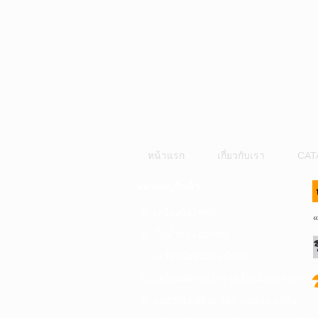
หน้าแรก
เกี่ยวกับเรา
CAT
หมวดหมู่สินค้า
A. เครื่องมือไฟฟ้า
B. ปั๊มน้ำและอุปกรณ์
C. เครื่องมือลมและปั๊มลม
D. เครื่องมือก่อสร้าง-เครื่องมืออุตสาหกรร
E. อุปกรณ์ขนย้าย รอก แม่แรง ลูกล้อ